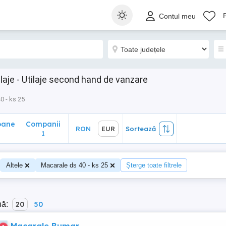
ane
Companii
RON
EUR
Sortează
Contul meu
1
ilaje - Utilaje second hand de vanzare
0 - ks 25
oane
Companii
RON
EUR
Sortează
0
1
Altele
Macarale ds 40 - ks 25
Șterge toate filtrele
nă:
20
50