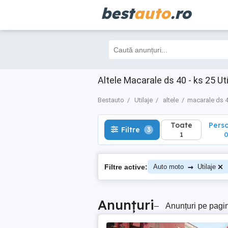
best
auto
.ro
Toate
Perso
Filtre
3
1
0
Altele Macarale ds 40 - ks 25 Ut
Bestauto
Utilaje
altele
macarale ds 4
Toate
Pers
Filtre
3
1
→
Filtre active:
Auto moto
Utilaje
Anunțuri
–
Anunțuri pe pagi