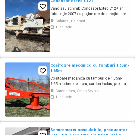
Concasor Extec C12+
Vând sau schimb Concasor Extec C12+ an
fabricație 2007 cu puține ore de funcționare.
Calarasi, Calarasi
1 ianuarie
Cositoare mecanica cu tamburi 1.35m-
1.65m
Cositoare mecanica cu tamburi de 1.35m-
1.65m latime de lucru, cardan inclus, prelata,
cheie de cutite Transport in toate judetele
Caransebes, Caras-Severin
1 ianuarie
Semiremorci basculabile, producator