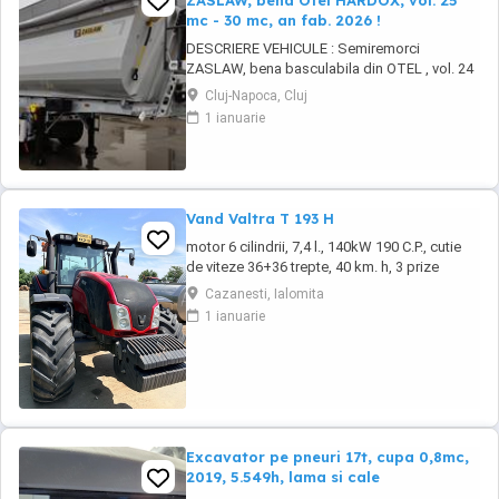
ZASLAW, bena Otel HARDOX, vol. 25
mc - 30 mc, an fab. 2026 !
DESCRIERE VEHICULE : Semiremorci
ZASLAW, bena basculabila din OTEL , vol. 24
mc - 30 mc, (stoc nou 2026 sau in fabricatie
Cluj-Napoca, Cluj
ZASLAW) . DETALII: - Semiremorci
1 ianuarie
basculabile pe 3 axe, bena constructie din
OTEL , sectiune semirotunda, cu basculare pe
partea din spate, - Producator : ZASLAW,
Polonia ...
Vand Valtra T 193 H
motor 6 cilindrii, 7,4 l., 140kW 190 C.P., cutie
de viteze 36+36 trepte, 40 km. h, 3 prize
hidraulice, 650 65 r 42 spate, 540 65 r 30,
Cazanesti, Ialomita
6.240 ore, an 2013, TVA inclus în preț.
1 ianuarie
Excavator pe pneuri 17t, cupa 0,8mc,
2019, 5.549h, lama si cale