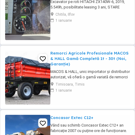
Excavator pe roti HITACHI ZX140W-6, 2019,
5.549h, posibilitate leasing 3 ani, STARE
FOARTE BUNA. Se poate vedea si proba in
Chitila, Ilfov
Chitila , sos de Centura Bucuresti la UTIROM
1 ianuarie
INVEST SRL
Remorci Agricole Profesionale MACOS
& HALL Gamă Completă 1t - 30t (Noi,
Garanție)
MACOS & HALL, unic importator și distribuitor
autorizat, vă oferă o gamă variată de remorci
agricole și tehnologice, special concepute
Timisoara, Timis
pentru a răspunde nevoilor fermierilor
1 ianuarie
moderni. Toate produsele noastre sunt
fabricate la standarde europene înalte,
asigurând durabilitate și performanță maximă
în exploatare. Gama ...
Concasor Extec C12+
Vând sau schimb Concasor Extec C12+ an
fabricație 2007 cu puține ore de funcționare.