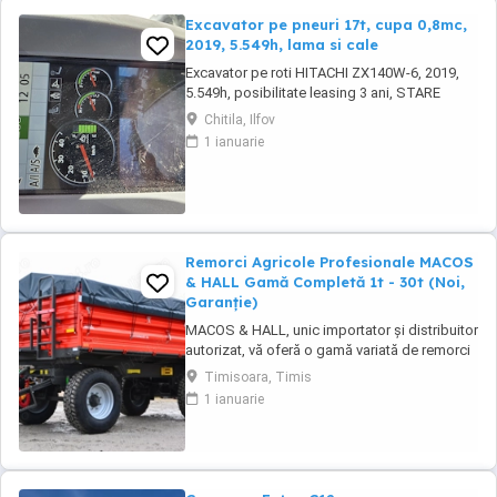
Excavator pe pneuri 17t, cupa 0,8mc,
2019, 5.549h, lama si cale
Excavator pe roti HITACHI ZX140W-6, 2019,
5.549h, posibilitate leasing 3 ani, STARE
FOARTE BUNA. Se poate vedea si proba in
Chitila, Ilfov
Chitila , sos de Centura Bucuresti la UTIROM
1 ianuarie
INVEST SRL
Remorci Agricole Profesionale MACOS
& HALL Gamă Completă 1t - 30t (Noi,
Garanție)
MACOS & HALL, unic importator și distribuitor
autorizat, vă oferă o gamă variată de remorci
agricole și tehnologice, special concepute
Timisoara, Timis
pentru a răspunde nevoilor fermierilor
1 ianuarie
moderni. Toate produsele noastre sunt
fabricate la standarde europene înalte,
asigurând durabilitate și performanță maximă
în exploatare. Gama ...