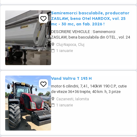
Semiremorci basculabile, producator
ZASLAW, bena Otel HARDOX, vol. 25
mc - 30 mc, an fab. 2026 !
DESCRIERE VEHICULE : Semiremorci
ZASLAW, bena basculabila din OTEL , vol. 24
mc - 30 mc, (stoc nou 2026 sau in fabricatie
Cluj-Napoca, Cluj
ZASLAW) . DETALII: - Semiremorci
1 ianuarie
basculabile pe 3 axe, bena constructie din
OTEL , sectiune semirotunda, cu basculare pe
partea din spate, - Producator : ZASLAW,
Polonia ...
Vand Valtra T 193 H
motor 6 cilindrii, 7,4 l., 140kW 190 C.P., cutie
de viteze 36+36 trepte, 40 km. h, 3 prize
hidraulice, 650 65 r 42 spate, 540 65 r 30,
Cazanesti, Ialomita
6.240 ore, an 2013, TVA inclus în preț.
1 ianuarie