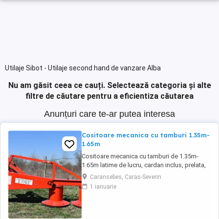
Utilaje Sibot - Utilaje second hand de vanzare Alba
Nu am găsit ceea ce cauți.
Selectează categoria și alte
filtre de căutare pentru a eficientiza căutarea
Anunțuri care te-ar putea interesa
Cositoare mecanica cu tamburi 1.35m-
1.65m
Cositoare mecanica cu tamburi de 1.35m-
1.65m latime de lucru, cardan inclus, prelata,
cheie de cutite Transport in toate judetele
Caransebes, Caras-Severin
1 ianuarie