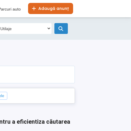
Adaugă anunț
Parcuri auto
ele
ntru a eficientiza căutarea