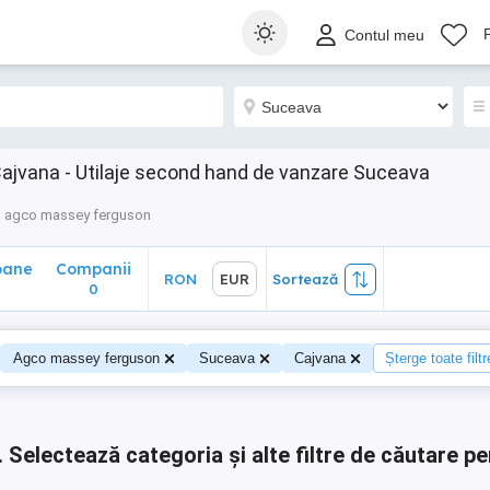
ane
Companii
RON
EUR
Sortează
Contul meu
0
ajvana - Utilaje second hand de vanzare Suceava
agco massey ferguson
oane
Companii
RON
EUR
Sortează
0
0
Agco massey ferguson
Suceava
Cajvana
Șterge toate filtr
.
Selectează categoria și alte filtre de căutare pe