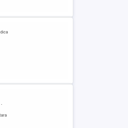
idica
 -
tara