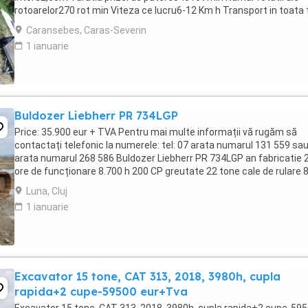
rotoarelor270 rot min Viteza ce lucru6-12 Km h Transport in toata 
Pentru detalii si comenzi, apelati ...
Caransebes, Caras-Severin
1 ianuarie
Buldozer Liebherr PR 734LGP
Price: 35.900 eur + TVA Pentru mai multe informații vă rugăm să
contactați telefonic la numerele: tel: 07 arata numarul 131 559 sau
arata numarul 268 586 Buldozer Liebherr PR 734LGP an fabricatie 
ore de funcționare 8.700 h 200 CP greutate 22 tone cale de rulare
bună lamă 4 ...
Luna, Cluj
1 ianuarie
Excavator 15 tone, CAT 313, 2018, 3980h, cupla
rapida+2 cupe-59500 eur+Tva