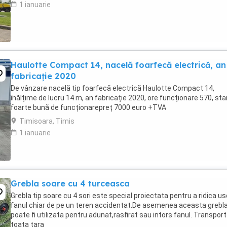
1 ianuarie
Haulotte Compact 14, nacelă foarfecă electrică, an
fabricație 2020
De vânzare nacelă tip foarfecă electrică Haulotte Compact 14,
înălțime de lucru 14 m, an fabricație 2020, ore funcționare 570, sta
foarte bună de funcționarepreț 7000 euro +TVA
Timisoara, Timis
1 ianuarie
Grebla soare cu 4 turceasca
Grebla tip soare cu 4 sori este special proiectata pentru a ridica us
fanul chiar de pe un teren accidentat.De asemenea aceasta grebl
poate fi utilizata pentru adunat,rasfirat sau intors fanul. Transport
toata tara