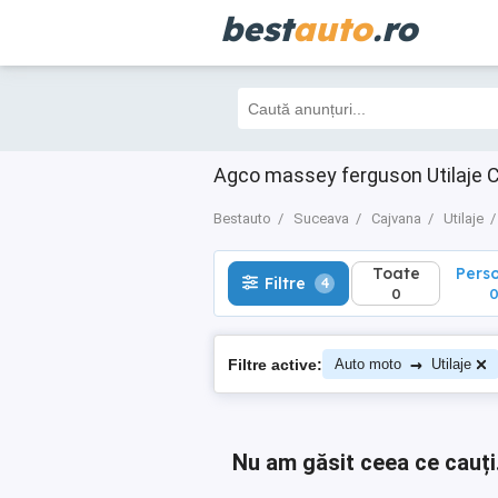
best
auto
.ro
Toate
Perso
Filtre
4
0
0
Agco massey ferguson Utilaje C
Bestauto
Suceava
Cajvana
Utilaje
Toate
Pers
Filtre
4
0
→
Filtre active:
Auto moto
Utilaje
Nu am găsit ceea ce cauți