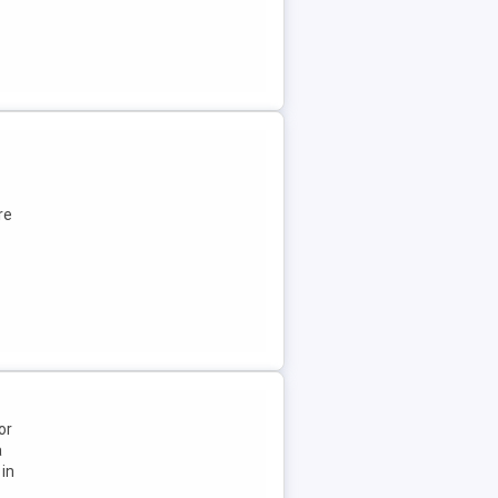
re
or
a
 in