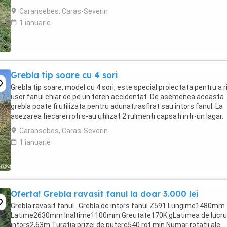
Caransebes, Caras-Severin
1 ianuarie
Grebla tip soare cu 4 sori
Grebla tip soare, model cu 4 sori, este special proiectata pentru a r
usor fanul chiar de pe un teren accidentat. De asemenea aceasta
grebla poate fi utilizata pentru adunat,rasfirat sau intors fanul. La
asezarea fiecarei roti s-au utilizat 2 rulmenti capsati intr-un lagar.
Transport in toata ...
Caransebes, Caras-Severin
1 ianuarie
Oferta! Grebla ravasit fanul la doar 3.000 lei
Grebla ravasit fanul . Grebla de intors fanul Z591 Lungime1480mm
Latime2630mm Inaltime1100mm Greutate170K gLatimea de lucru
intors2,63m Turatia prizei de putere540 rot min Numar rotatii ale