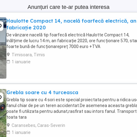
Anunțuri care te-ar putea interesa
Haulotte Compact 14, nacelă foarfecă electrică, an
fabricație 2020
De vânzare nacelă tip foarfecă electrică Haulotte Compact 14,
înălțime de lucru 14 m, an fabricație 2020, ore funcționare 570, sta
foarte bună de funcționarepreț 7000 euro +TVA
Timisoara, Timis
1 ianuarie
Grebla soare cu 4 turceasca
Grebla tip soare cu 4 sori este special proiectata pentru a ridica us
fanul chiar de pe un teren accidentat.De asemenea aceasta grebl
poate fi utilizata pentru adunat,rasfirat sau intors fanul. Transport
toata tara
Caransebes, Caras-Severin
1 ianuarie