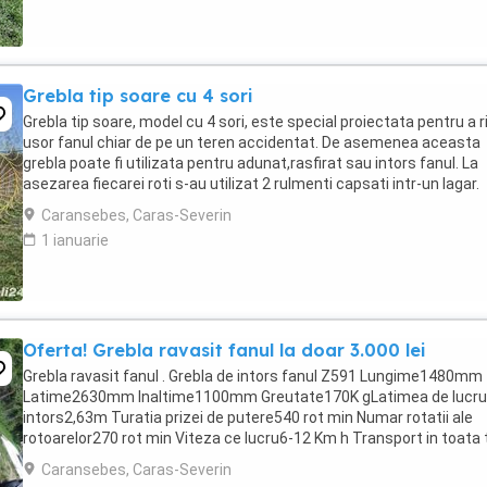
Grebla tip soare cu 4 sori
Grebla tip soare, model cu 4 sori, este special proiectata pentru a r
usor fanul chiar de pe un teren accidentat. De asemenea aceasta
grebla poate fi utilizata pentru adunat,rasfirat sau intors fanul. La
asezarea fiecarei roti s-au utilizat 2 rulmenti capsati intr-un lagar.
Transport in toata ...
Caransebes, Caras-Severin
1 ianuarie
Oferta! Grebla ravasit fanul la doar 3.000 lei
Grebla ravasit fanul . Grebla de intors fanul Z591 Lungime1480mm
Latime2630mm Inaltime1100mm Greutate170K gLatimea de lucru
intors2,63m Turatia prizei de putere540 rot min Numar rotatii ale
rotoarelor270 rot min Viteza ce lucru6-12 Km h Transport in toata 
Pentru detalii si comenzi, apelati ...
Caransebes, Caras-Severin