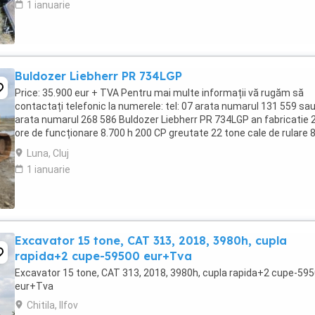
1 ianuarie
Buldozer Liebherr PR 734LGP
Price: 35.900 eur + TVA Pentru mai multe informații vă rugăm să
contactați telefonic la numerele: tel: 07 arata numarul 131 559 sau
arata numarul 268 586 Buldozer Liebherr PR 734LGP an fabricatie 
ore de funcționare 8.700 h 200 CP greutate 22 tone cale de rulare
bună lamă 4 ...
Luna, Cluj
1 ianuarie
Excavator 15 tone, CAT 313, 2018, 3980h, cupla
rapida+2 cupe-59500 eur+Tva
Excavator 15 tone, CAT 313, 2018, 3980h, cupla rapida+2 cupe-59
eur+Tva
Chitila, Ilfov