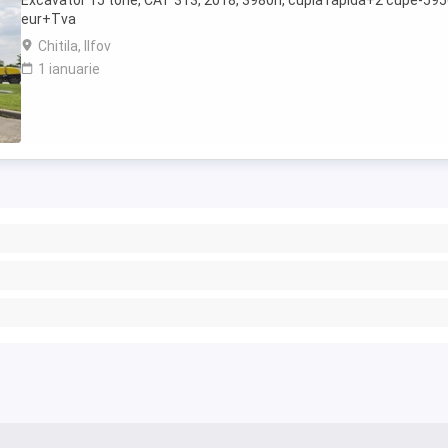
Excavator 15 tone, CAT 313, 2018, 3980h, cupla rapida+2 cupe-59
eur+Tva
Chitila, Ilfov
1 ianuarie