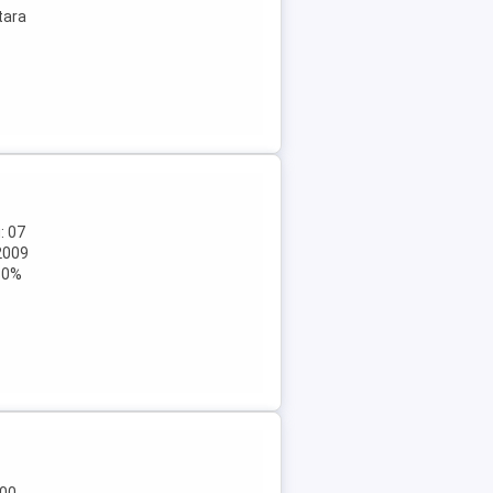
tara
: 07
2009
 80%