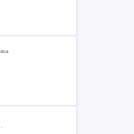
idica
 -