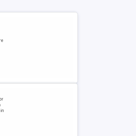
re
or
a
 in