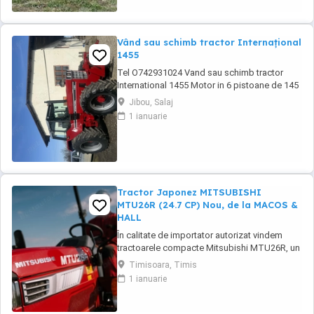
Vând sau schimb tractor Internațional
1455
Tel O742931024 Vand sau schimb tractor
International 1455 Motor in 6 pistoane de 145
cai cu turbo Cilindru ajutător la ridicare Tiranti
Jibou, Salaj
față Cauciucuri in stare foarte buna Tractorul
1 ianuarie
se afla intr-o stare foarte buna, fara
defectiuni, toate reviziile au fost facute si
schimburi de consumabile, nu necesita ...
Tractor Japonez MITSUBISHI
MTU26R (24.7 CP) Nou, de la MACOS &
HALL
În calitate de importator autorizat vindem
tractoarele compacte Mitsubishi MTU26R, un
tractor proiectat și fabricat integral în
Timisoara, Timis
Japonia, recunoscut pentru fiabilitatea sa
1 ianuarie
legendară și eficiența în spații restrânse. Ideal
pentru vii, livezi, sere sau lucrări municipale.
De ce să alegi Mitsubishi MTU26R ...