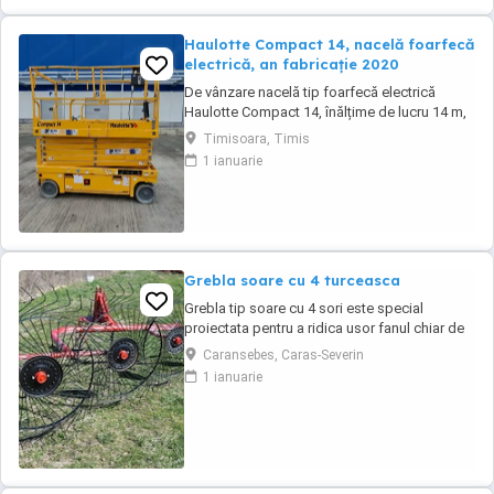
Haulotte Compact 14, nacelă foarfecă
electrică, an fabricație 2020
De vânzare nacelă tip foarfecă electrică
Haulotte Compact 14, înălțime de lucru 14 m,
an fabricație 2020, ore funcționare 570, stare
Timisoara, Timis
foarte bună de funcționarepreț 7000 euro
1 ianuarie
+TVA
Grebla soare cu 4 turceasca
Grebla tip soare cu 4 sori este special
proiectata pentru a ridica usor fanul chiar de
pe un teren accidentat.De asemenea aceasta
Caransebes, Caras-Severin
grebla poate fi utilizata pentru adunat,rasfirat
1 ianuarie
sau intors fanul. Transport in toata tara