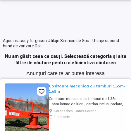
Agco massey ferguson Utilaje Simnicu de Sus - Utilaje second
hand de vanzare Dolj
Nu am găsit ceea ce cauți.
Selectează categoria și alte
filtre de căutare pentru a eficientiza căutarea
Anunțuri care te-ar putea interesa
Cositoare mecanica cu tamburi 1.35m-
1.65m
Cositoare mecanica cu tamburi de 1.35m-
1.65m latime de lucru, cardan inclus, prelata,
cheie de cutite Transport in toate judetele
Caransebes, Caras-Severin
1 ianuarie