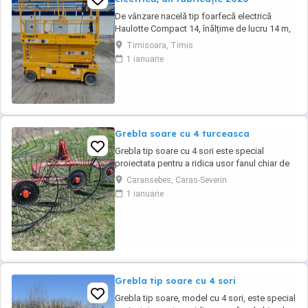
De vânzare nacelă tip foarfecă electrică
Haulotte Compact 14, înălțime de lucru 14 m,
an fabricație 2020, ore funcționare 570, stare
Timisoara, Timis
foarte bună de funcționarepreț 7000 euro
1 ianuarie
+TVA
Grebla soare cu 4 turceasca
Grebla tip soare cu 4 sori este special
proiectata pentru a ridica usor fanul chiar de
pe un teren accidentat.De asemenea aceasta
Caransebes, Caras-Severin
grebla poate fi utilizata pentru adunat,rasfirat
1 ianuarie
sau intors fanul. Transport in toata tara
Grebla tip soare cu 4 sori
Grebla tip soare, model cu 4 sori, este special