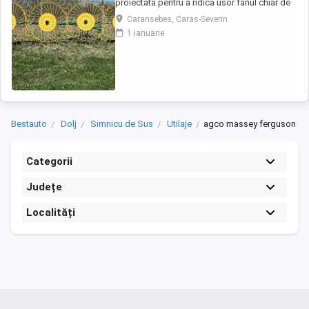
proiectata pentru a ridica usor fanul chiar de
pe un teren accidentat. De asemenea aceasta
Caransebes, Caras-Severin
grebla poate fi utilizata pentru adunat,rasfirat
1 ianuarie
sau intors fanul. La asezarea fiecarei roti s-au
utilizat 2 rulmenti capsati intr-un lagar.
Transport in toata ...
Bestauto
Dolj
Simnicu de Sus
Utilaje
agco massey ferguson
Categorii
Județe
Localități