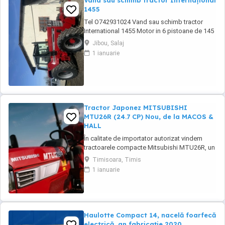
Vând sau schimb tractor Internațional
1455
Tel O742931024 Vand sau schimb tractor
International 1455 Motor in 6 pistoane de 145
cai cu turbo Cilindru ajutător la ridicare Tiranti
Jibou, Salaj
față Cauciucuri in stare foarte buna Tractorul
1 ianuarie
se afla intr-o stare foarte buna, fara
defectiuni, toate reviziile au fost facute si
schimburi de consumabile, nu necesita ...
Tractor Japonez MITSUBISHI
MTU26R (24.7 CP) Nou, de la MACOS &
HALL
În calitate de importator autorizat vindem
tractoarele compacte Mitsubishi MTU26R, un
tractor proiectat și fabricat integral în
Timisoara, Timis
Japonia, recunoscut pentru fiabilitatea sa
1 ianuarie
legendară și eficiența în spații restrânse. Ideal
pentru vii, livezi, sere sau lucrări municipale.
De ce să alegi Mitsubishi MTU26R ...
Haulotte Compact 14, nacelă foarfecă
electrică, an fabricație 2020