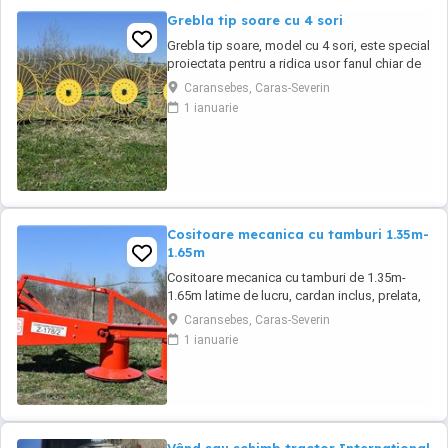
Grebla tip soare cu 4 sori
Grebla tip soare, model cu 4 sori, este special
proiectata pentru a ridica usor fanul chiar de
pe un teren accidentat. De asemenea aceasta
Caransebes, Caras-Severin
grebla poate fi utilizata pentru adunat,rasfirat
1 ianuarie
sau intors fanul. La asezarea fiecarei roti s-au
utilizat 2 rulmenti capsati intr-un lagar.
Transport in toata ...
Cositoare mecanica cu tamburi 1.35m-
1.65m
Cositoare mecanica cu tamburi de 1.35m-
1.65m latime de lucru, cardan inclus, prelata,
cheie de cutite Transport in toate judetele
Caransebes, Caras-Severin
1 ianuarie