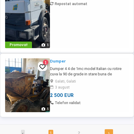
Repostat automat
Promovat
3
Dumper
1
Dumper 4 4 de 1mc model Italian cu rotire
cuva la 90 de grade in stare buna de
functionare. tel
Galati, Galati
3 august
2 500 EUR
Telefon validat
3
›
‹
1
2