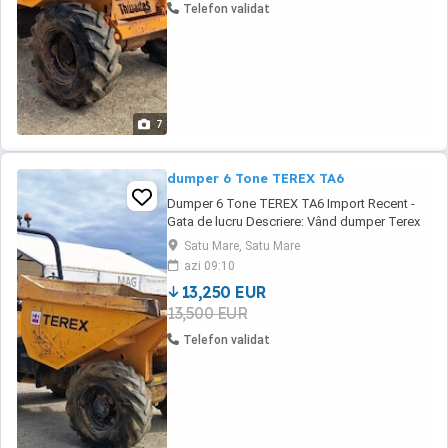
Telefon validat
7
dumper 6 Tone TEREX TA6
Dumper 6 Tone TEREX TA6 Import Recent -
Gata de lucru Descriere: Vând dumper Terex
TA6 de 6 tone, utilaj foarte simplu de întreținut
Satu Mare, Satu Mare
și robust. An fabricație: 2015 putere motor 75
azi 09:10
CP Ore funcționare: 2452 h Descărcare: Fixă
13,250 EUR
(Front Tip) Detalii: Șasiu ranforsat, tracțiune
13,500 EUR
4x4 permanentă, pornire ușoară. Utilajul ...
Telefon validat