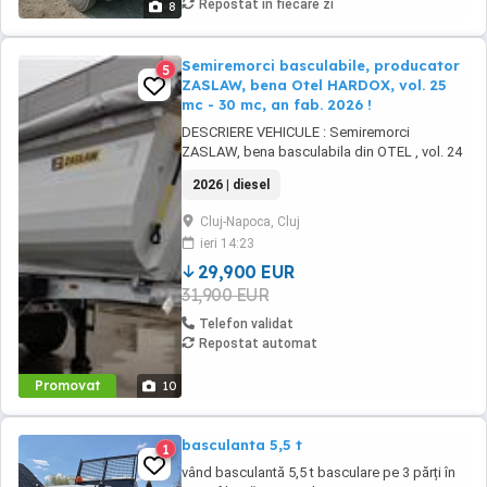
Repostat în fiecare zi
8
Semiremorci basculabile, producator
5
ZASLAW, bena Otel HARDOX, vol. 25
mc - 30 mc, an fab. 2026 !
DESCRIERE VEHICULE : Semiremorci
ZASLAW, bena basculabila din OTEL , vol. 24
mc - 30 mc, (stoc nou 2026 sau in fabricatie
2026 | diesel
ZASLAW) . DETALII: - Semiremorci
basculabile pe 3 axe, bena constructie din
Cluj-Napoca, Cluj
OTEL , sectiune semirotunda, cu basculare pe
ieri 14:23
partea din spate, - Producator : ZASLAW,
Polonia ...
29,900 EUR
31,900 EUR
Telefon validat
Repostat automat
Promovat
10
basculanta 5,5 t
1
vând basculantă 5,5 t basculare pe 3 părți în