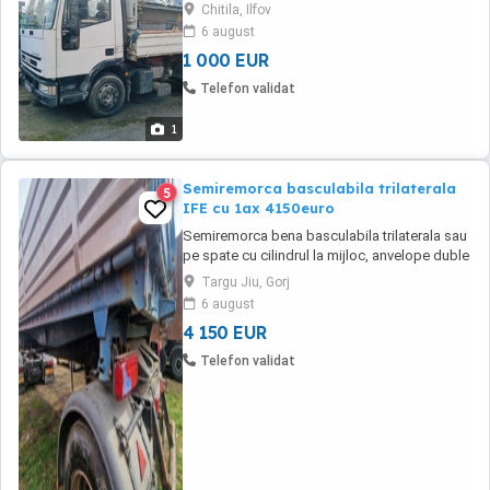
Chitila, Ilfov
6 august
1 000 EUR
Telefon validat
1
Semiremorca basculabila trilaterala
5
IFE cu 1ax 4150euro
Semiremorca bena basculabila trilaterala sau
pe spate cu cilindrul la mijloc, anvelope duble
315 80R22,5 pe o axa, se tratează după cap
Targu Jiu, Gorj
tractor. - an fabricație 1996 - deschidere
6 august
obloane hidraulica din telecomanda, - axa cu
4 150 EUR
anvelope duble, - axa viratoare din
telecomanda - bena robustă - înmatriculată ...
Telefon validat