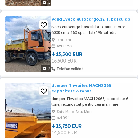
1
Vand Iveco eurocargo,12 T, basculabil
iveco eurocargo basculabil 3 laturi. motor
6000 cmc, 150 cp,an fabr"96, cilindru
basculare cu foarfeca, bena
Iasi, Iasi
5.20x2.40,blocare sateliti,arcuri,contrarcuri
azi 11:52
spate,325000 km reali,cauciucuri pe
13,500 EUR
22.5,garda inalta la sol, persoana fizica fiscal
16,500 EUR
,masina gata de lucru, fara investitii imediate,
iasi
7
Telefon validat
dumper Thwaites MACH2065,
capacitate 6 tonne
dumper Thwaites MACH 2065, capacitate 6
tone, recunoscut pentru cea mai mare
robustețe din piață. An fabricație: 2016
Satu Mare, Satu Mare
Tractiune permanenta 4X4 Ore funcționare:
azi 09:11
2574 h Motor: Deutz (Puternic și economic),
13,750 EUR
75 CP Descărcare: Front Tip (Fixă) Stare:
14,500 EUR
Mecanică impecabilă, articulație centrală,
hidraulică ...