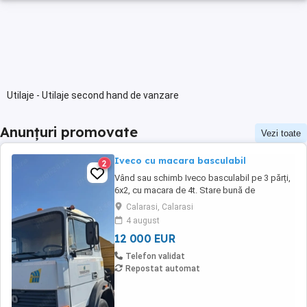
Utilaje - Utilaje second hand de vanzare
Anunțuri promovate
Vezi toate
Iveco cu macara basculabil
2
Vând sau schimb Iveco basculabil pe 3 părți,
6x2, cu macara de 4t. Stare bună de
funcționare.
Calarasi, Calarasi
4 august
12 000 EUR
Telefon validat
Repostat automat