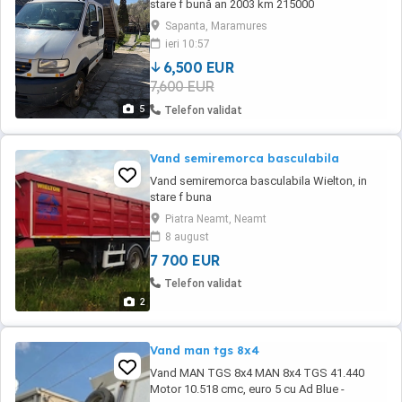
stare f bună an 2003 km 215000
Sapanta, Maramures
ieri 10:57
6,500 EUR
7,600 EUR
5
Telefon validat
Vand semiremorca basculabila
Vand semiremorca basculabila Wielton, in
stare f buna
Piatra Neamt, Neamt
8 august
7 700 EUR
Telefon validat
2
Vand man tgs 8x4
Vand MAN TGS 8x4 MAN 8x4 TGS 41.440
Motor 10.518 cmc, euro 5 cu Ad Blue -