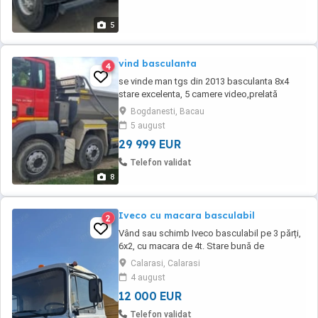
5
vind basculanta
4
se vinde man tgs din 2013 basculanta 8x4
stare excelenta, 5 camere video,prelată
automatacauciucurisi baterii noi,300 mii km la
Bogdanesti, Bacau
bord !Full option, full service histori de nou!
5 august
29 999 EUR
Telefon validat
8
Iveco cu macara basculabil
2
Vând sau schimb Iveco basculabil pe 3 părți,
6x2, cu macara de 4t. Stare bună de
funcționare.
Calarasi, Calarasi
4 august
12 000 EUR
Telefon validat