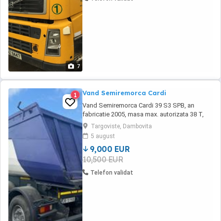
7
Vand Semiremorca Cardi
1
Vand Semiremorca Cardi 39 S3 SPB, an
fabricatie 2005, masa max. autorizata 38 T,
pret 9000 eur (tva inclus). Tel. contact -
Targoviste, Dambovita
Coman (Vacoman Expert 2012 SRL)
5 august
9,000 EUR
10,500 EUR
Telefon validat