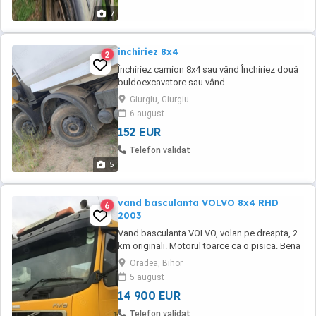
7
inchiriez 8x4
2
Închiriez camion 8x4 sau vând Închiriez două
buldoexcavatore sau vând
Giurgiu, Giurgiu
6 august
152 EUR
Telefon validat
5
vand basculanta VOLVO 8x4 RHD
6
2003
Vand basculanta VOLVO, volan pe dreapta, 2
km originali. Motorul toarce ca o pisica. Bena
de aluminiu, 20mc, cilindru basculare in fata.
Oradea, Bihor
5 august
14 900 EUR
Telefon validat