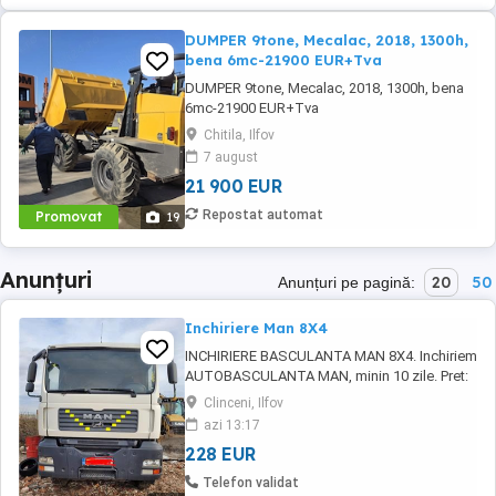
DUMPER 9tone, Mecalac, 2018, 1300h,
bena 6mc-21900 EUR+Tva
DUMPER 9tone, Mecalac, 2018, 1300h, bena
6mc-21900 EUR+Tva
Chitila, Ilfov
7 august
21 900 EUR
Repostat automat
Promovat
19
Anunțuri
20
50
Anunțuri pe pagină:
Inchiriere Man 8X4
INCHIRIERE BASCULANTA MAN 8X4. Inchiriem
AUTOBASCULANTA MAN, minin 10 zile. Pret:
1200 lei zi- fara combustibil!
Clinceni, Ilfov
azi 13:17
228 EUR
Telefon validat