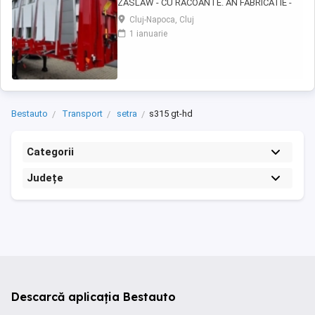
ZASLAW - CU RACOANTE. AN FABRICATIE -
2026. VEHICULE PE STOC SAU IN PRODUCTIE
Cluj-Napoca, Cluj
- CU TERMEN SCURT DE LIVRARE !
1 ianuarie
DESCRIERE VEHICULE: - Semiremorci
ZASLAW cu suprastructura tip sasiu SAU tip
platforma, cu racoante, destinate
transportului de material lemnos si al altor ...
Bestauto
Transport
setra
s315 gt-hd
Categorii
Județe
Descarcă aplicația Bestauto