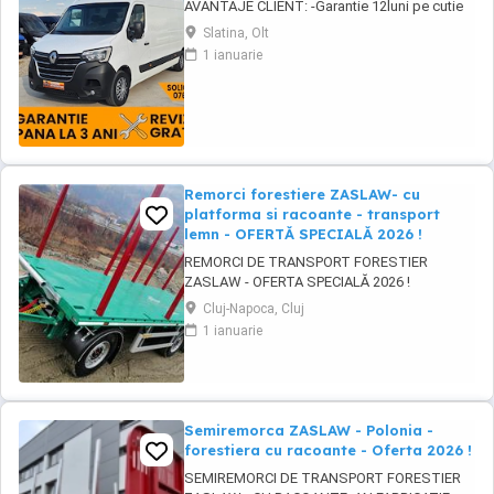
AVANTAJE CLIENT: -Garantie 12luni pe cutie
viteze si motor -GRATUIT Ulei+filtre la
Slatina, Olt
predare -Servicii RAR -Eliberare numere
1 ianuarie
provizorii -Control tehnic al calitatii -Detailing
Curatire profesionala -Posibilitate Buy Back -
Posibilitate finantare leasing -Consultanta ...
Remorci forestiere ZASLAW- cu
platforma si racoante - transport
lemn - OFERTĂ SPECIALĂ 2026 !
REMORCI DE TRANSPORT FORESTIER
ZASLAW - OFERTA SPECIALĂ 2026 !
VEHICULE PE STOC ( sau in fabricație
Cluj-Napoca, Cluj
ZASLAW - cu termen SCURT de livrare ) PRET
1 ianuarie
OFERTA SPECIALĂ : 31.800 EURO BUC. ( pret
fara TVA) DESCRIERE VEHICULE: - Remorci
ZASLAW cu platforma si racoanțe, destinate
transportului de material ...
Semiremorca ZASLAW - Polonia -
forestiera cu racoante - Oferta 2026 !
SEMIREMORCI DE TRANSPORT FORESTIER