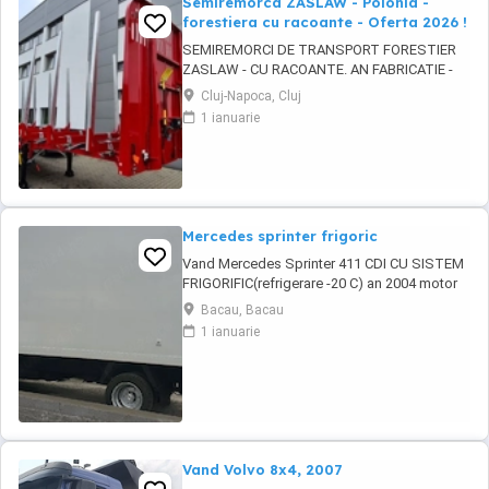
Semiremorca ZASLAW - Polonia -
forestiera cu racoante - Oferta 2026 !
SEMIREMORCI DE TRANSPORT FORESTIER
ZASLAW - CU RACOANTE. AN FABRICATIE -
2026. VEHICULE PE STOC SAU IN PRODUCTIE
Cluj-Napoca, Cluj
- CU TERMEN SCURT DE LIVRARE !
1 ianuarie
DESCRIERE VEHICULE: - Semiremorci
ZASLAW cu suprastructura tip sasiu SAU tip
platforma, cu racoante, destinate
transportului de material lemnos si al altor ...
Mercedes sprinter frigoric
Vand Mercedes Sprinter 411 CDI CU SISTEM
FRIGORIFIC(refrigerare -20 C) an 2004 motor
2.7-160 hp in stare perfecta de functionare.
Bacau, Bacau
Avand schimbate telescoapele,grup nou
1 ianuarie
punte dubla 1000 euro ,alternator nou 150W,
pompa de inalte 700 ron cea veche fiind
ovalizata .Regulator de presiune nou in cutie
600 ...
Vand Volvo 8x4, 2007