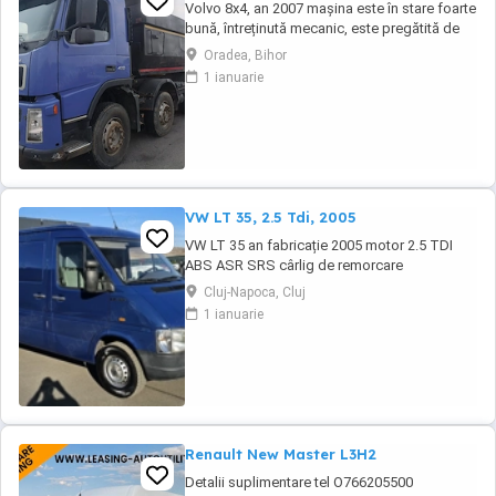
Volvo 8x4, an 2007 mașina este în stare foarte
bună, întreținută mecanic, este pregătită de
lucru. Ofer fiscal Preț negociabil 36500 eur
Oradea, Bihor
Detalii la tel :
1 ianuarie
VW LT 35, 2.5 Tdi, 2005
VW LT 35 an fabricație 2005 motor 2.5 TDI
ABS ASR SRS cârlig de remorcare
Cluj-Napoca, Cluj
1 ianuarie
Renault New Master L3H2
Detalii suplimentare tel O766205500