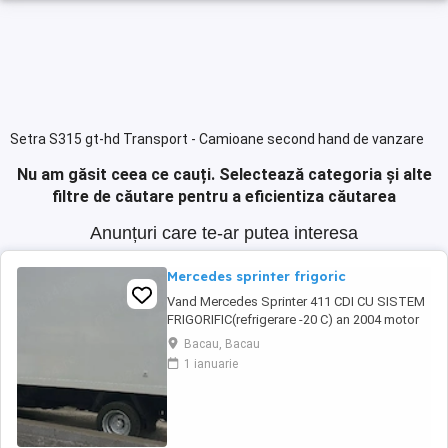
Setra S315 gt-hd Transport - Camioane second hand de vanzare
Nu am găsit ceea ce cauți.
Selectează categoria și alte
filtre de căutare pentru a eficientiza căutarea
Anunțuri care te-ar putea interesa
Mercedes sprinter frigoric
Vand Mercedes Sprinter 411 CDI CU SISTEM
FRIGORIFIC(refrigerare -20 C) an 2004 motor
2.7-160 hp in stare perfecta de functionare.
Bacau, Bacau
Avand schimbate telescoapele,grup nou
1 ianuarie
punte dubla 1000 euro ,alternator nou 150W,
pompa de inalte 700 ron cea veche fiind
ovalizata .Regulator de presiune nou in cutie
600 ...