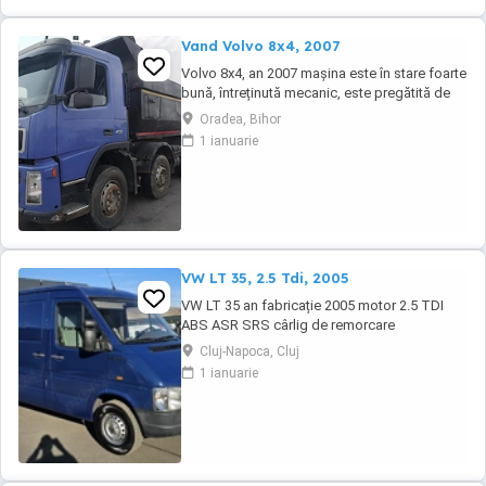
Vand Volvo 8x4, 2007
Volvo 8x4, an 2007 mașina este în stare foarte
bună, întreținută mecanic, este pregătită de
lucru. Ofer fiscal Preț negociabil 36500 eur
Oradea, Bihor
Detalii la tel :
1 ianuarie
VW LT 35, 2.5 Tdi, 2005
VW LT 35 an fabricație 2005 motor 2.5 TDI
ABS ASR SRS cârlig de remorcare
Cluj-Napoca, Cluj
1 ianuarie