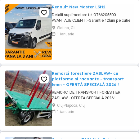
Renault New Master L3H2
Detalii suplimentare tel O766205500
AVANTAJE CLIENT: -Garantie 12luni pe cutie
viteze si motor -GRATUIT Ulei+filtre la
Slatina, Olt
predare -Servicii RAR -Eliberare numere
1 ianuarie
provizorii -Control tehnic al calitatii -Detailing
Curatire profesionala -Posibilitate Buy Back -
Posibilitate finantare leasing -Consultanta ...
Remorci forestiere ZASLAW- cu
platforma si racoante - transport
lemn - OFERTĂ SPECIALĂ 2026 !
REMORCI DE TRANSPORT FORESTIER
ZASLAW - OFERTA SPECIALĂ 2026 !
VEHICULE PE STOC ( sau in fabricație
Cluj-Napoca, Cluj
ZASLAW - cu termen SCURT de livrare ) PRET
1 ianuarie
OFERTA SPECIALĂ : 31.800 EURO BUC. ( pret
fara TVA) DESCRIERE VEHICULE: - Remorci
ZASLAW cu platforma si racoanțe, destinate
transportului de material ...