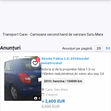
Transport Carei - Camioane second hand de vanzare Satu Mare
Anunțuri
20
50
Anunțuri pe pagină:
Skoda Fabia 1.2i 2010model
2
inmatriculat
Acte la zi de la proprietar fabia 1.2i cu
150mkm reali,intretinut,Ac servo abs esp Cd
sony central 2chei,an modell 2010.info la tel.
2010 | benzina | 150000 km
Carei, Satu Mare
4 august
6
2,600 EUR
2,900 EUR