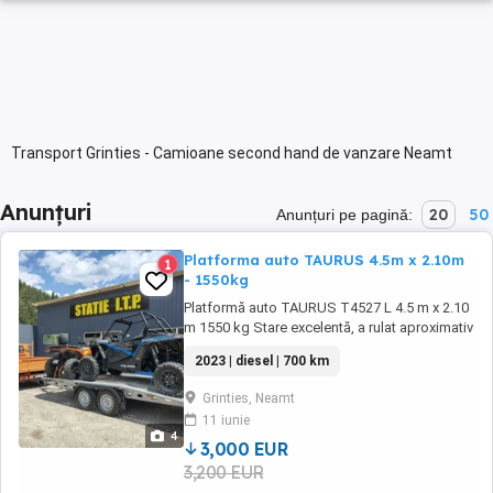
Transport Grinties - Camioane second hand de vanzare Neamt
Anunțuri
20
50
Anunțuri pe pagină:
Platforma auto TAURUS 4.5m x 2.10m
1
- 1550kg
Platformă auto TAURUS T4527 L 4.5 m x 2.10
m 1550 kg Stare excelentă, a rulat aproximativ
700 km, ideală pentru transportul ATV-urilor,
2023 | diesel | 700 km
SSV-urilor, autoturismelor sau utilajelor.
Caracteristici principale: Dimensiuni utile: 4.5
Grinties, Neamt
m x 2.10 m Sarcina totala: 1550 kg Sistem de
11 iunie
frânare 2 axe Dimensiune ...
4
3,000 EUR
3,200 EUR