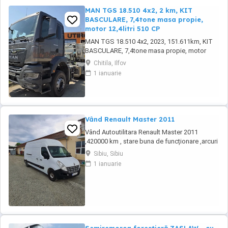
MAN TGS 18.510 4x2, 2 km, KIT
BASCULARE, 7,4tone masa propie,
motor 12,4litri 510 CP
MAN TGS 18.510 4x2, 2023, 151.611km, KIT
BASCULARE, 7,4tone masa propie, motor
12,4litri 510 CP
Chitila, Ilfov
1 ianuarie
Vând Renault Master 2011
Vând Autoutilitara Renault Master 2011
,420000 km , stare buna de funcționare ,arcuri
duble pe spate.VT iunie 2027.Asigurarea
Sibiu, Sibiu
expira în 12.08.2026
1 ianuarie