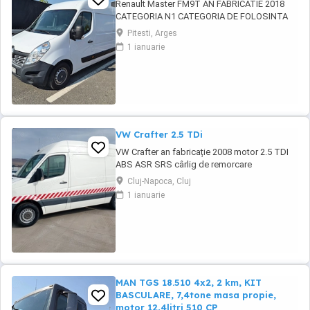
Renault Master FM9T AN FABRICATIE 2018
CATEGORIA N1 CATEGORIA DE FOLOSINTA
AUTOUTILITARA N1 CAROSERIE BB FURGON
Pitesti, Arges
PUTERE KW 96 TIP COMBUSTIBIL
1 ianuarie
MOTORINA NORMA DE POLUARE CE EURO 6
PRET 10500 EURO CU TVA INCLUS
VW Crafter 2.5 TDi
VW Crafter an fabricație 2008 motor 2.5 TDI
ABS ASR SRS cârlig de remorcare
Cluj-Napoca, Cluj
1 ianuarie
MAN TGS 18.510 4x2, 2 km, KIT
BASCULARE, 7,4tone masa propie,
motor 12,4litri 510 CP