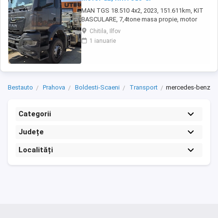
MAN TGS 18.510 4x2, 2023, 151.611km, KIT
BASCULARE, 7,4tone masa propie, motor
12,4litri 510 CP
Chitila, Ilfov
1 ianuarie
Bestauto
Prahova
Boldesti-Scaeni
Transport
mercedes-benz
Categorii
Județe
Localități