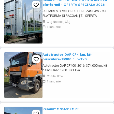
Semiremorca forestieră ZASLAW - cu
platformă - OFERTA SPECIALĂ 2026 !
- SEMIREMORCI FORESTIERE ZASLAW - CU
PLATFORMĂ ȘI RACOANȚE - OFERTA
SPECIALĂ 2026 !! - VEHICULE NOI ( 2025 ) -
Cluj-Napoca, Cluj
VEHICULE PE STOC SAU ÎN FABRICAȚIE
1 ianuarie
ZASLAW !! DESCRIERE: - Semiremorci
ZASLAW cu platforma si racoante
demontabile, destinate transportului de
material lemnos forestier , mărfuri paletizate
...
Autotractor DAF CF4 km, kit
basculare-13900 Eur+Tva
Autotractor DAF CF400, 2016, 374.000km, kit
basculare-13900 Eur+Tva
Chitila, Ilfov
1 ianuarie
Renault Master FM9T