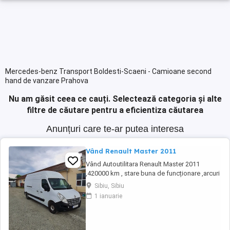
Mercedes-benz Transport Boldesti-Scaeni - Camioane second
hand de vanzare Prahova
Nu am găsit ceea ce cauți.
Selectează categoria și alte
filtre de căutare pentru a eficientiza căutarea
Anunțuri care te-ar putea interesa
Vând Renault Master 2011
Vând Autoutilitara Renault Master 2011
,420000 km , stare buna de funcționare ,arcuri
duble pe spate.VT iunie 2027.Asigurarea
Sibiu, Sibiu
expira în 12.08.2026
1 ianuarie