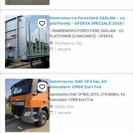
Semiremorca forestieră ZASLAW - cu
platformă - OFERTA SPECIALĂ 2026 !
- SEMIREMORCI FORESTIERE ZASLAW - CU
PLATFORMĂ ȘI RACOANȚE - OFERTA
SPECIALĂ 2026 !! - VEHICULE NOI ( 2025 ) -
Cluj-Napoca, Cluj
VEHICULE PE STOC SAU ÎN FABRICAȚIE
1 ianuarie
ZASLAW !! DESCRIERE: - Semiremorci
ZASLAW cu platforma si racoante
demontabile, destinate transportului de
material lemnos forestier , mărfuri paletizate
...
Autotractor DAF CF4 km, kit
basculare-13900 Eur+Tva
Autotractor DAF CF400, 2016, 374.000km, kit
basculare-13900 Eur+Tva
Chitila, Ilfov
1 ianuarie