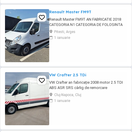
Renault Master FM9T
Renault Master FM9T AN FABRICATIE 2018
CATEGORIA N1 CATEGORIA DE FOLOSINTA
AUTOUTILITARA N1 CAROSERIE BB FURGON
Pitesti, Arges
PUTERE KW 96 TIP COMBUSTIBIL
1 ianuarie
MOTORINA NORMA DE POLUARE CE EURO 6
PRET 10500 EURO CU TVA INCLUS
VW Crafter 2.5 TDi
VW Crafter an fabricație 2008 motor 2.5 TDI
ABS ASR SRS cârlig de remorcare
Cluj-Napoca, Cluj
1 ianuarie