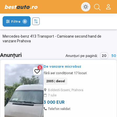
best
auto
.ro
Filtre
6
Mercedes-benz 413 Transport - Camioane second hand de
vanzare Prahova
Anunțuri
20
50
Anunțuri pe pagină:
De vanzare microbuz
3
fără aer condiționat 17 locuri
2005 | diesel
Boldesti-Scaeni, Prahova
7 iulie
3 000 EUR
Telefon validat