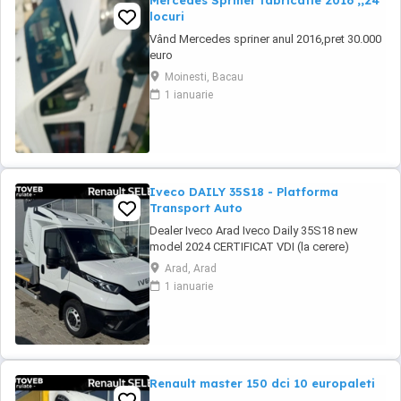
Mercedes Spriner fabricatie 2016 ,,24
locuri
Vând Mercedes spriner anul 2016,pret 30.000
euro
Moinesti, Bacau
1 ianuarie
Iveco DAILY 35S18 - Platforma
Transport Auto
Dealer Iveco Arad Iveco Daily 35S18 new
model 2024 CERTIFICAT VDI (la cerere)
MONTARE TAHOGRAF SMART 4. (la cerere)
Arad, Arad
Pret : 45.500 euro plus TVA. Auto in stoc cu
1 ianuarie
livrare imediata. Platforma transport auto (full
aluminiu). Trilou cu o capacitate de tractare
de 5 T. Suspensie pneumatica ...
Renault master 150 dci 10 europaleti