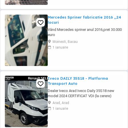
Mercedes Spriner fabricatie 2016 ,,24
locuri
Vând Mercedes spriner anul 2016,pret 30.000
euro
Moinesti, Bacau
1 ianuarie
Iveco DAILY 35S18 - Platforma
Transport Auto
Dealer Iveco Arad Iveco Daily 35S18 new
model 2024 CERTIFICAT VDI (la cerere)
MONTARE TAHOGRAF SMART 4. (la cerere)
Arad, Arad
Pret : 45.500 euro plus TVA. Auto in stoc cu
1 ianuarie
livrare imediata. Platforma transport auto (full
aluminiu). Trilou cu o capacitate de tractare
de 5 T. Suspensie pneumatica ...