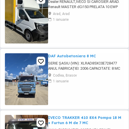
Dealer RENAULT,IVECO SI CAROSIER ARAD.
Renault MASTER dCi150 PRELATA 10 EWP
Dimensiuni : 4900 2200 2250-2550 Pret :
Arad, Arad
38.350 euro plus TVA. Dotari incluse in pret:
1 ianuarie
Suprastructura prelata 10 ewp. Cabina de
dormit LARA 01. Incalzitor. Parabiciclisti.
Sistem de culisare pe partea ...
DAF Autobetoniera 8 MC
SERIE ȘASIU (VIN): XLRAD85XC0E728477
ANUL FABRICAȚIEI: 2006 CAPACITATE: 8 MC
AUTOUTILITARA N3 KILOMETRAJ: 430.485
Codlea, Brasov
KM MOTOR: 380 CP COMBUSTIBIL: DIESEL
1 ianuarie
CAPACITATE CILINDRICĂ: 12.583 CM
CULOARE: ALBASTRU 4 AXE PRET 25000
EURO + TVA
IVECO TRAKKER 410 8X4 Pompa 18 M
+ Furtun 6 M de 7 MC