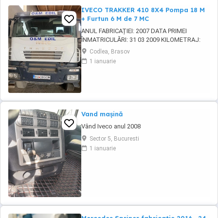
IVECO TRAKKER 410 8X4 Pompa 18 M
+ Furtun 6 M de 7 MC
ANUL FABRICAȚIEI: 2007 DATA PRIMEI
ÎNMATRICULĂRI: 31 03 2009 KILOMETRAJ:
220.577 KM MOTOR: 410 CP CAPACITATE
Codlea, Brasov
CILINDRICĂ: 12.882 CM CULOARE: ALB 4 AXE
1 ianuarie
TRACȚIUNE 8x4 CUTIE DE VITEZE MANUALĂ
AUTOBETONIERĂ CU AUTOPOMPĂ POMPĂ
BETON: 18 M FURTUN SUPLIMENTAR: 6 M
CAPACITATE: 7 M MASA MAXIMĂ
AUTORIZATĂ ...
Vand mașină
Vând Iveco anul 2008
Sector 5, Bucuresti
1 ianuarie