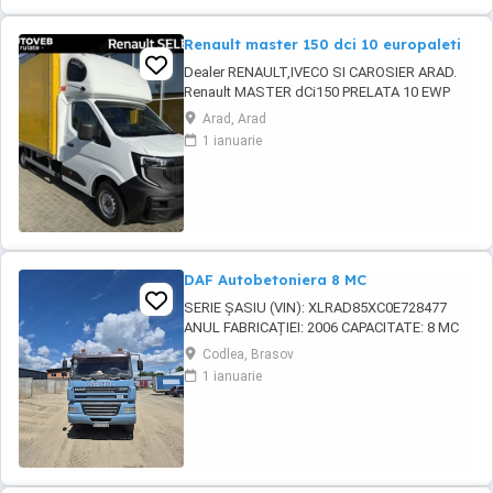
Renault master 150 dci 10 europaleti
Dealer RENAULT,IVECO SI CAROSIER ARAD.
Renault MASTER dCi150 PRELATA 10 EWP
Dimensiuni : 4900 2200 2250-2550 Pret :
Arad, Arad
38.350 euro plus TVA. Dotari incluse in pret:
1 ianuarie
Suprastructura prelata 10 ewp. Cabina de
dormit LARA 01. Incalzitor. Parabiciclisti.
Sistem de culisare pe partea ...
DAF Autobetoniera 8 MC
SERIE ȘASIU (VIN): XLRAD85XC0E728477
ANUL FABRICAȚIEI: 2006 CAPACITATE: 8 MC
AUTOUTILITARA N3 KILOMETRAJ: 430.485
Codlea, Brasov
KM MOTOR: 380 CP COMBUSTIBIL: DIESEL
1 ianuarie
CAPACITATE CILINDRICĂ: 12.583 CM
CULOARE: ALBASTRU 4 AXE PRET 25000
EURO + TVA