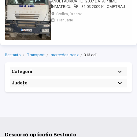
ANUL FABRICAȚIEI: 2007 DATA PRIMEI
ÎNMATRICULĂRI: 31 03 2009 KILOMETRAJ:
220.577 KM MOTOR: 410 CP CAPACITATE
Codlea, Brasov
CILINDRICĂ: 12.882 CM CULOARE: ALB 4 AXE
1 ianuarie
TRACȚIUNE 8x4 CUTIE DE VITEZE MANUALĂ
AUTOBETONIERĂ CU AUTOPOMPĂ POMPĂ
BETON: 18 M FURTUN SUPLIMENTAR: 6 M
CAPACITATE: 7 M MASA MAXIMĂ
AUTORIZATĂ ...
Bestauto
Transport
mercedes-benz
313 cdi
Categorii
Județe
Descarcă aplicația Bestauto