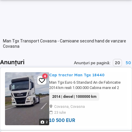
Man Tgx Transport Covasna - Camioane second hand de vanzare
Covasna
Anunțuri
20
50
Anunțuri pe pagină:
Cap tractor Man Tgx 18440
4
Man Tgx Euro 6 Standard An de Fabricatie
2014 km reali 1.000.000 Cabina mare xxl 2
paturi 2 chei Fara defecte sau erori in bord
2014 | diesel | 1000000 km
Accept ori ce proba, tester. Adus din Polonia
Covasna, Covasna
23 iulie
10 500 EUR
2