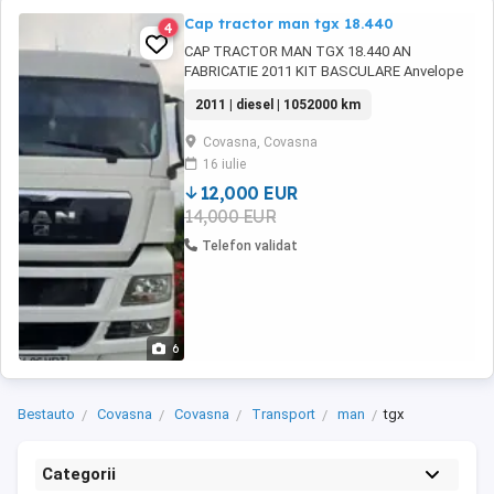
Cap tractor man tgx 18.440
4
CAP TRACTOR MAN TGX 18.440 AN
FABRICATIE 2011 KIT BASCULARE Anvelope
80% iN STARE BUNA DE FUNCTIONARE
2011 | diesel | 1052000 km
Covasna, Covasna
16 iulie
12,000 EUR
14,000 EUR
Telefon validat
6
Bestauto
Covasna
Covasna
Transport
man
tgx
Categorii