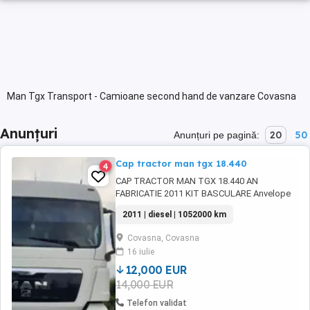
Man Tgx Transport - Camioane second hand de vanzare Covasna
Anunțuri
20
50
Anunțuri pe pagină:
Cap tractor man tgx 18.440
4
CAP TRACTOR MAN TGX 18.440 AN
FABRICATIE 2011 KIT BASCULARE Anvelope
80% iN STARE BUNA DE FUNCTIONARE
2011 | diesel | 1052000 km
Covasna, Covasna
16 iulie
12,000 EUR
14,000 EUR
Telefon validat