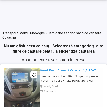
Transport Sfantu Gheorghe - Camioane second hand de vanzare
Covasna
Nu am găsit ceea ce cauți.
Selectează categoria și alte
filtre de căutare pentru a eficientiza căutarea
Anunțuri care te-ar putea interesa
Vand Ford Transit Courier 1,5 TDCI
Înmatriculată in Feb 2025 Singur proprietar
Motor 1,5 Tdci 6+1 viteze Fab 2019 Aer
condiționat Senzor parcare fata
Arad, Arad
,spate,geamuri electrice,oglinzi electrice și
1 ianuarie
încălzite, Navigație, Tempomat Încălzire in
scaune Abs,4 airbag Cauciucuri foarte bune
Tapițerie foarte întreținută Masina merge și
arata ...