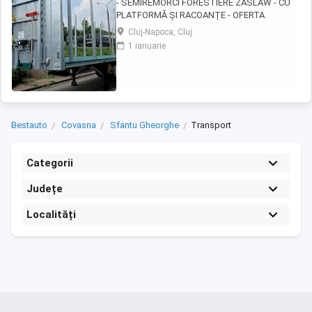
- SEMIREMORCI FORESTIERE ZASLAW - CU
PLATFORMĂ ȘI RACOANȚE - OFERTA
SPECIALĂ 2026 !! - VEHICULE NOI ( 2025 ) -
Cluj-Napoca, Cluj
VEHICULE PE STOC SAU ÎN FABRICAȚIE
1 ianuarie
ZASLAW !! DESCRIERE: - Semiremorci
ZASLAW cu platforma si racoante
demontabile, destinate transportului de
material lemnos forestier , mărfuri paletizate
...
Bestauto
Covasna
Sfantu Gheorghe
Transport
Categorii
Județe
Localități