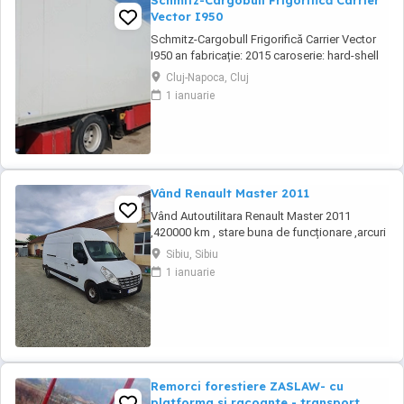
Schmitz-Cargobull Frigorifică Carrier
Vector I950
Schmitz-Cargobull Frigorifică Carrier Vector
I950 an fabricație: 2015 caroserie: hard-shell
Sistem frigorific Carrier Vector I950 Caroserie
Cluj-Napoca, Cluj
izolată două axe liftante picioare paleți dublii
1 ianuarie
FRC valabil 2027 dublă temperatură panou
dublu Ideală pentru transport frigorific Stare
foarte bună de ...
Vând Renault Master 2011
Vând Autoutilitara Renault Master 2011
,420000 km , stare buna de funcționare ,arcuri
duble pe spate.VT iunie 2027.Asigurarea
Sibiu, Sibiu
expira în 12.08.2026
1 ianuarie
Remorci forestiere ZASLAW- cu
platforma si racoante - transport