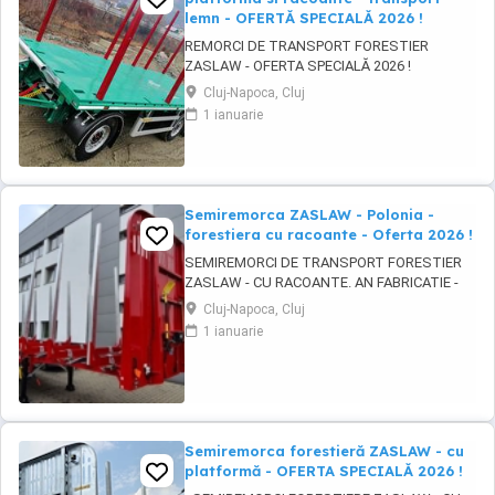
lemn - OFERTĂ SPECIALĂ 2026 !
REMORCI DE TRANSPORT FORESTIER
ZASLAW - OFERTA SPECIALĂ 2026 !
VEHICULE PE STOC ( sau in fabricație
Cluj-Napoca, Cluj
ZASLAW - cu termen SCURT de livrare ) PRET
1 ianuarie
OFERTA SPECIALĂ : 31.800 EURO BUC. ( pret
fara TVA) DESCRIERE VEHICULE: - Remorci
ZASLAW cu platforma si racoanțe, destinate
transportului de material ...
Semiremorca ZASLAW - Polonia -
forestiera cu racoante - Oferta 2026 !
SEMIREMORCI DE TRANSPORT FORESTIER
ZASLAW - CU RACOANTE. AN FABRICATIE -
2026. VEHICULE PE STOC SAU IN PRODUCTIE
Cluj-Napoca, Cluj
- CU TERMEN SCURT DE LIVRARE !
1 ianuarie
DESCRIERE VEHICULE: - Semiremorci
ZASLAW cu suprastructura tip sasiu SAU tip
platforma, cu racoante, destinate
transportului de material lemnos si al altor ...
Semiremorca forestieră ZASLAW - cu
platformă - OFERTA SPECIALĂ 2026 !