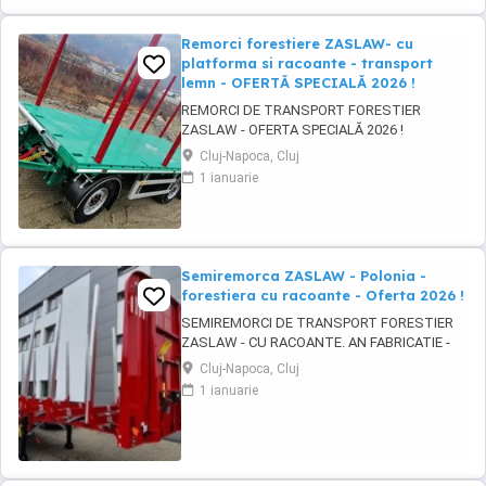
Remorci forestiere ZASLAW- cu
platforma si racoante - transport
lemn - OFERTĂ SPECIALĂ 2026 !
REMORCI DE TRANSPORT FORESTIER
ZASLAW - OFERTA SPECIALĂ 2026 !
VEHICULE PE STOC ( sau in fabricație
Cluj-Napoca, Cluj
ZASLAW - cu termen SCURT de livrare ) PRET
1 ianuarie
OFERTA SPECIALĂ : 31.800 EURO BUC. ( pret
fara TVA) DESCRIERE VEHICULE: - Remorci
ZASLAW cu platforma si racoanțe, destinate
transportului de material ...
Semiremorca ZASLAW - Polonia -
forestiera cu racoante - Oferta 2026 !
SEMIREMORCI DE TRANSPORT FORESTIER
ZASLAW - CU RACOANTE. AN FABRICATIE -
2026. VEHICULE PE STOC SAU IN PRODUCTIE
Cluj-Napoca, Cluj
- CU TERMEN SCURT DE LIVRARE !
1 ianuarie
DESCRIERE VEHICULE: - Semiremorci
ZASLAW cu suprastructura tip sasiu SAU tip
platforma, cu racoante, destinate
transportului de material lemnos si al altor ...