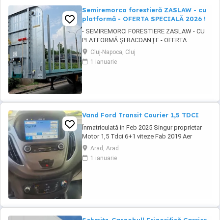
Semiremorca forestieră ZASLAW - cu
platformă - OFERTA SPECIALĂ 2026 !
- SEMIREMORCI FORESTIERE ZASLAW - CU
PLATFORMĂ ȘI RACOANȚE - OFERTA
SPECIALĂ 2026 !! - VEHICULE NOI ( 2025 ) -
Cluj-Napoca, Cluj
VEHICULE PE STOC SAU ÎN FABRICAȚIE
1 ianuarie
ZASLAW !! DESCRIERE: - Semiremorci
ZASLAW cu platforma si racoante
demontabile, destinate transportului de
material lemnos forestier , mărfuri paletizate
...
Vand Ford Transit Courier 1,5 TDCI
Înmatriculată in Feb 2025 Singur proprietar
Motor 1,5 Tdci 6+1 viteze Fab 2019 Aer
condiționat Senzor parcare fata
Arad, Arad
,spate,geamuri electrice,oglinzi electrice și
1 ianuarie
încălzite, Navigație, Tempomat Încălzire in
scaune Abs,4 airbag Cauciucuri foarte bune
Tapițerie foarte întreținută Masina merge și
arata ...