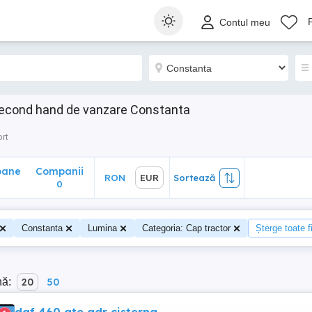
ane
Companii
RON
EUR
Sortează
Contul meu
0
econd hand de vanzare Constanta
rt
oane
Companii
RON
EUR
Sortează
0
Constanta
Lumina
Categoria: Cap tractor
Șterge toate fi
nă:
20
50