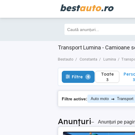
best
auto
.ro
Toate
Perso
Filtre
4
3
3
Transport Lumina - Camioane s
Bestauto
Constanta
Lumina
Transpo
Toate
Pers
Filtre
4
3
3
→
Filtre active:
Auto moto
Transport
Anunțuri
–
Anunțuri pe pagi