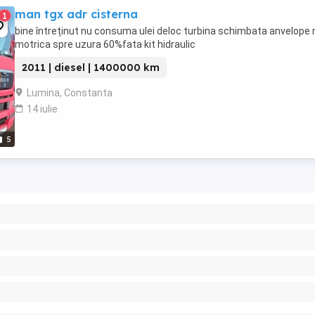
man tgx adr cisterna
1
bine întreținut nu consuma ulei deloc turbina schimbata anvelope 
motrica spre uzura 60%fata kit hidraulic
2011 | diesel | 1400000 km
Lumina, Constanta
14 iulie
5