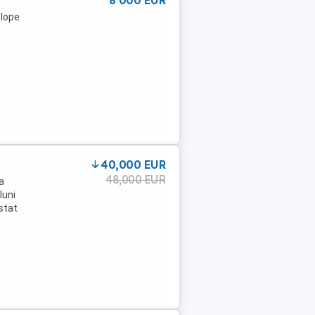
8 000 EUR
elope
40,000 EUR
48,000 EUR
a
luni
stat