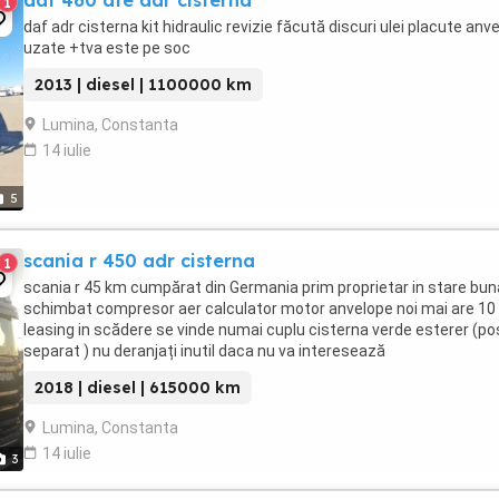
daf 460 ate adr cisterna
1
daf adr cisterna kit hidraulic revizie făcută discuri ulei placute anv
uzate +tva este pe soc
2013 | diesel | 1100000 km
Lumina, Constanta
14 iulie
5
scania r 450 adr cisterna
1
scania r 45 km cumpărat din Germania prim proprietar in stare bun
schimbat compresor aer calculator motor anvelope noi mai are 10 
leasing in scădere se vinde numai cuplu cisterna verde esterer (po
separat ) nu deranjați inutil daca nu va interesează
2018 | diesel | 615000 km
Lumina, Constanta
14 iulie
3