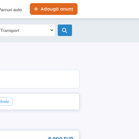
Adaugă anunț
Parcuri auto
ltrele