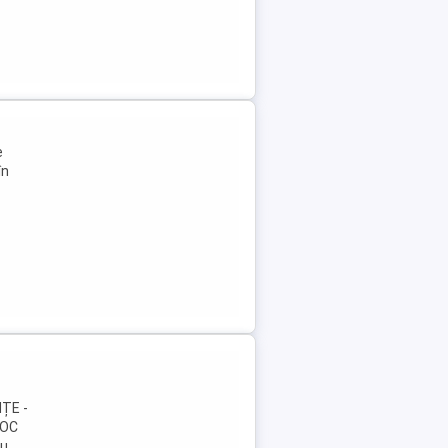
e
în
ȚE -
TOC
cu