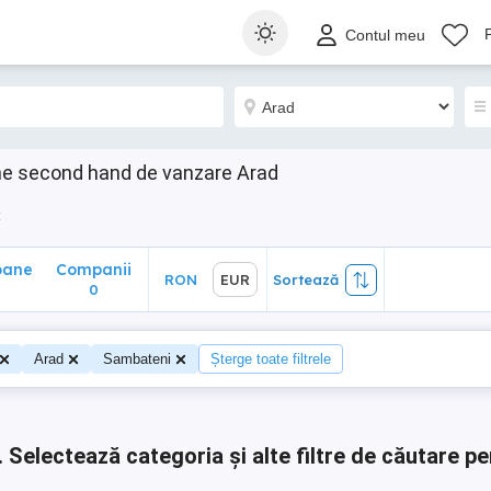
ane
Companii
RON
EUR
Sortează
Contul meu
0
e second hand de vanzare Arad
t
oane
Companii
RON
EUR
Sortează
0
0
Arad
Sambateni
Șterge toate filtrele
.
Selectează categoria și alte filtre de căutare pe