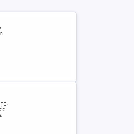
e
în
ȚE -
TOC
cu