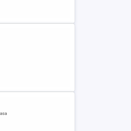
e
masa