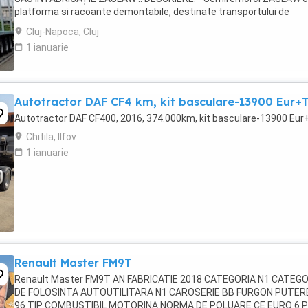
platforma si racoante demontabile, destinate transportului de
material lemnos forestier , mărfuri paletizate ...
Cluj-Napoca, Cluj
1 ianuarie
Autotractor DAF CF4 km, kit basculare-13900 Eur+
Autotractor DAF CF400, 2016, 374.000km, kit basculare-13900 Eu
Chitila, Ilfov
1 ianuarie
Renault Master FM9T
Renault Master FM9T AN FABRICATIE 2018 CATEGORIA N1 CATEGO
DE FOLOSINTA AUTOUTILITARA N1 CAROSERIE BB FURGON PUTER
96 TIP COMBUSTIBIL MOTORINA NORMA DE POLUARE CE EURO 6 