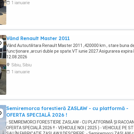
1 ianuarie
Vând Renault Master 2011
Vând Autoutilitara Renault Master 2011 ,420000 km , stare buna d
funcționare ,arcuri duble pe spate.VT iunie 2027.Asigurarea expira 
12.08.2026
Sibiu, Sibiu
1 ianuarie
Semiremorca forestieră ZASLAW - cu platformă -
OFERTA SPECIALĂ 2026 !
- SEMIREMORCI FORESTIERE ZASLAW - CU PLATFORMĂ ȘI RACOAN
OFERTA SPECIALĂ 2026 !! - VEHICULE NOI ( 2025 ) - VEHICULE PE S
SAU ÎN FABRICAȚIE ZASLAW !! DESCRIERE: - Semiremorci ZASLAW 