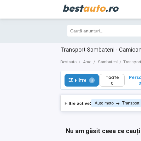
best
auto
.ro
Toate
Perso
Filtre
3
0
0
Transport Sambateni - Camioan
Bestauto
Arad
Sambateni
Transpor
Toate
Pers
Filtre
3
0
→
Filtre active:
Auto moto
Transport
Nu am găsit ceea ce cauți