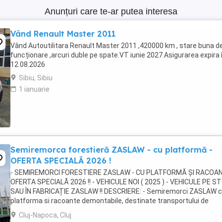
Anunțuri care te-ar putea interesa
Vând Renault Master 2011
Vând Autoutilitara Renault Master 2011 ,420000 km , stare buna d
funcționare ,arcuri duble pe spate.VT iunie 2027.Asigurarea expira 
12.08.2026
Sibiu, Sibiu
1 ianuarie
Semiremorca forestieră ZASLAW - cu platformă -
OFERTA SPECIALĂ 2026 !
- SEMIREMORCI FORESTIERE ZASLAW - CU PLATFORMĂ ȘI RACOAN
OFERTA SPECIALĂ 2026 !! - VEHICULE NOI ( 2025 ) - VEHICULE PE S
SAU ÎN FABRICAȚIE ZASLAW !! DESCRIERE: - Semiremorci ZASLAW 
platforma si racoante demontabile, destinate transportului de
material lemnos forestier , mărfuri paletizate ...
Cluj-Napoca, Cluj