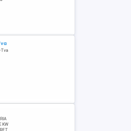
Tva
r+Tva
RIA
E KW
PRET