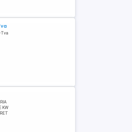
Tva
r+Tva
RIA
E KW
PRET