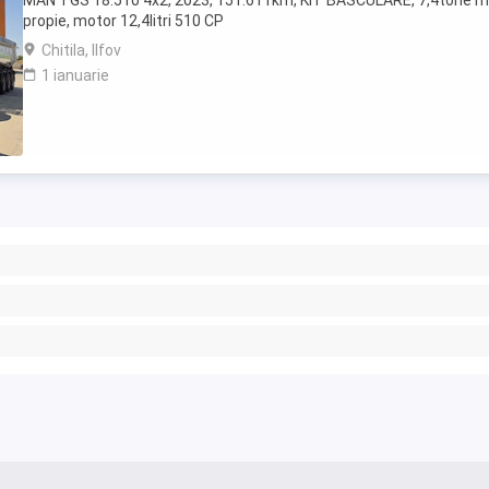
MAN TGS 18.510 4x2, 2023, 151.611km, KIT BASCULARE, 7,4tone 
propie, motor 12,4litri 510 CP
Chitila, Ilfov
1 ianuarie