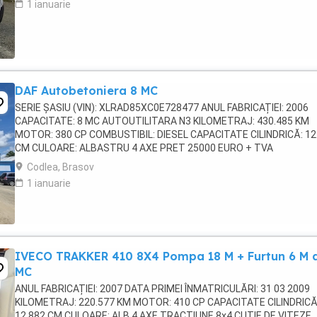
1 ianuarie
DAF Autobetoniera 8 MC
SERIE ȘASIU (VIN): XLRAD85XC0E728477 ANUL FABRICAȚIEI: 2006
CAPACITATE: 8 MC AUTOUTILITARA N3 KILOMETRAJ: 430.485 KM
MOTOR: 380 CP COMBUSTIBIL: DIESEL CAPACITATE CILINDRICĂ: 12
CM CULOARE: ALBASTRU 4 AXE PRET 25000 EURO + TVA
Codlea, Brasov
1 ianuarie
IVECO TRAKKER 410 8X4 Pompa 18 M + Furtun 6 M 
MC
ANUL FABRICAȚIEI: 2007 DATA PRIMEI ÎNMATRICULĂRI: 31 03 2009
KILOMETRAJ: 220.577 KM MOTOR: 410 CP CAPACITATE CILINDRICĂ
12.882 CM CULOARE: ALB 4 AXE TRACȚIUNE 8x4 CUTIE DE VITEZE