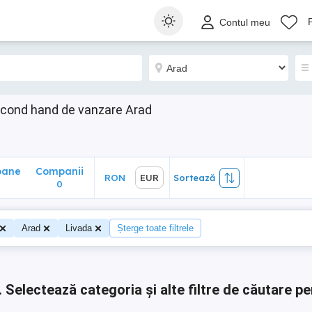
ane
Companii
RON
EUR
Sortează
Contul meu
0
econd hand de vanzare Arad
oane
Companii
RON
EUR
Sortează
0
0
Arad
Livada
Șterge toate filtrele
.
Selectează categoria și alte filtre de căutare pe