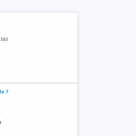
.583
de 7
:
M