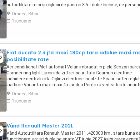
autoutilitare mici și mijlocii de pana in 3.5 t dube închise, de persoa
doka sau tip vw cady. Se pot comercializa ...
Oradea, Bihor
1 ianuarie
Fiat ducato 2.3 jtd maxi 180cp fara adblue maxi m
posibilitate rate
Aer conditionat Pilot automat Volan imbracat in piele Senzori parc
Cornner ring light Lumini de zi Trei locuri fata Geamuri electrice
Inchidere centralizata Oglinzi electrice incalzite Scaun sofer reglab
inaltime Varianta maxi maxi 4m podea Pentru a vedea toate anuntu
noastre dati Clik mai ...
Oradea, Bihor
1 ianuarie
Vând Renault Master 2011
Vând Autoutilitara Renault Master 2011 ,420000 km , stare buna d
funcționare ,arcuri duble pe spate.VT iunie 2027.Asigurarea expira 