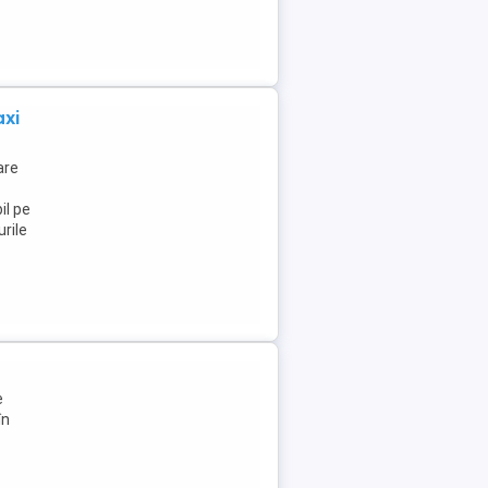
axi
are
il pe
rile
e
în