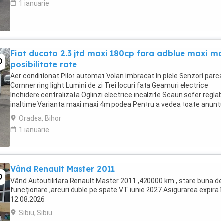
1 ianuarie
Fiat ducato 2.3 jtd maxi 180cp fara adblue maxi m
posibilitate rate
Aer conditionat Pilot automat Volan imbracat in piele Senzori parc
Cornner ring light Lumini de zi Trei locuri fata Geamuri electrice
Inchidere centralizata Oglinzi electrice incalzite Scaun sofer reglab
inaltime Varianta maxi maxi 4m podea Pentru a vedea toate anuntu
noastre dati Clik mai ...
Oradea, Bihor
1 ianuarie
Vând Renault Master 2011
Vând Autoutilitara Renault Master 2011 ,420000 km , stare buna d
funcționare ,arcuri duble pe spate.VT iunie 2027.Asigurarea expira 
12.08.2026
Sibiu, Sibiu