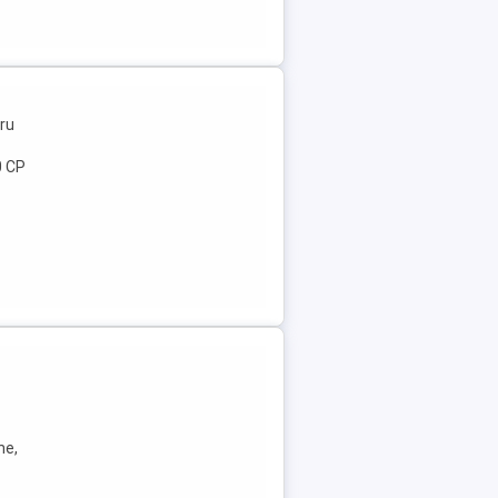
ru
0 CP
ne,