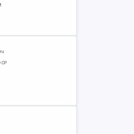
M
ru
0 CP