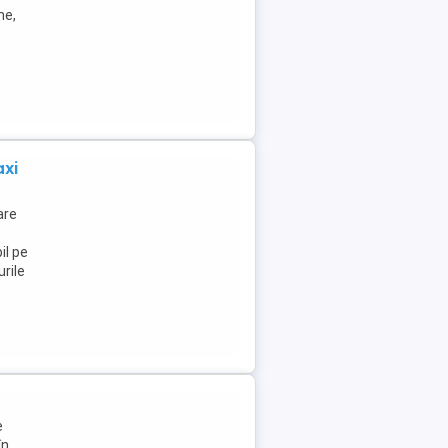
ne,
axi
are
il pe
rile
e
în