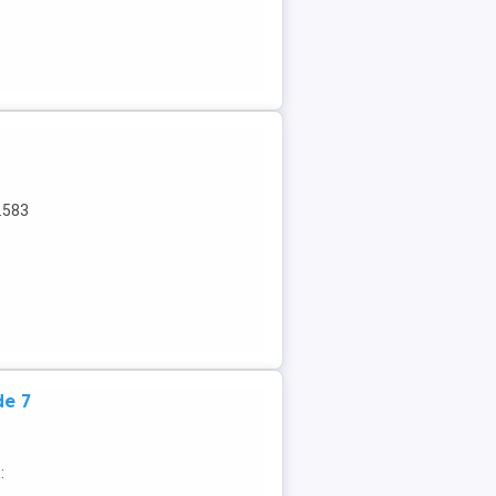
.583
de 7
: