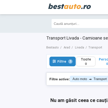
best
auto
.ro
Toate
Perso
Filtre
3
0
0
Transport Livada - Camioane s
Bestauto
Arad
Livada
Transport
Toate
Pers
Filtre
3
0
→
Filtre active:
Auto moto
Transport
Nu am găsit ceea ce cauți