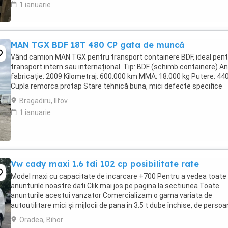
1 ianuarie
MAN TGX BDF 18T 480 CP gata de muncă
Vând camion MAN TGX pentru transport containere BDF, ideal pent
transport intern sau internațional. Tip: BDF (schimb containere) An
fabricație: 2009 Kilometraj: 600.000 km MMA: 18.000 kg Putere: 44
Cupla remorca protap Stare tehnică buna, mici defecte specifice
varstei. Atentie! Containerul nu ...
Bragadiru, Ilfov
1 ianuarie
Vw cady maxi 1.6 tdi 102 cp posibilitate rate
Model maxi cu capacitate de incarcare +700 Pentru a vedea toate
anunturile noastre dati Clik mai jos pe pagina la sectiunea Toate
anunturile acestui vanzator Comercializam o gama variata de
autoutilitare mici și mijlocii de pana in 3.5 t dube închise, de persoa
doka sau tip vw cady. Se pot comercializa ...
Oradea, Bihor