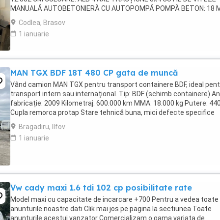
MANUALĂ AUTOBETONIERĂ CU AUTOPOMPĂ POMPĂ BETON: 18 
FURTUN SUPLIMENTAR: 6 M CAPACITATE: 7 M MASA MAXIMĂ
Codlea, Brasov
AUTORIZATĂ ...
1 ianuarie
MAN TGX BDF 18T 480 CP gata de muncă
Vând camion MAN TGX pentru transport containere BDF, ideal pent
transport intern sau internațional. Tip: BDF (schimb containere) An
fabricație: 2009 Kilometraj: 600.000 km MMA: 18.000 kg Putere: 44
Cupla remorca protap Stare tehnică buna, mici defecte specifice
varstei. Atentie! Containerul nu ...
Bragadiru, Ilfov
1 ianuarie
Vw cady maxi 1.6 tdi 102 cp posibilitate rate
Model maxi cu capacitate de incarcare +700 Pentru a vedea toate
anunturile noastre dati Clik mai jos pe pagina la sectiunea Toate
anunturile acestui vanzator Comercializam o gama variata de