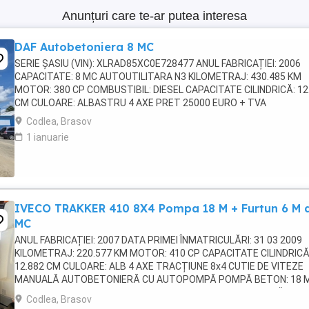
Anunțuri care te-ar putea interesa
DAF Autobetoniera 8 MC
SERIE ȘASIU (VIN): XLRAD85XC0E728477 ANUL FABRICAȚIEI: 2006
CAPACITATE: 8 MC AUTOUTILITARA N3 KILOMETRAJ: 430.485 KM
MOTOR: 380 CP COMBUSTIBIL: DIESEL CAPACITATE CILINDRICĂ: 12
CM CULOARE: ALBASTRU 4 AXE PRET 25000 EURO + TVA
Codlea, Brasov
1 ianuarie
IVECO TRAKKER 410 8X4 Pompa 18 M + Furtun 6 M 
MC
ANUL FABRICAȚIEI: 2007 DATA PRIMEI ÎNMATRICULĂRI: 31 03 2009
KILOMETRAJ: 220.577 KM MOTOR: 410 CP CAPACITATE CILINDRICĂ
12.882 CM CULOARE: ALB 4 AXE TRACȚIUNE 8x4 CUTIE DE VITEZE
MANUALĂ AUTOBETONIERĂ CU AUTOPOMPĂ POMPĂ BETON: 18 
FURTUN SUPLIMENTAR: 6 M CAPACITATE: 7 M MASA MAXIMĂ
Codlea, Brasov
AUTORIZATĂ ...