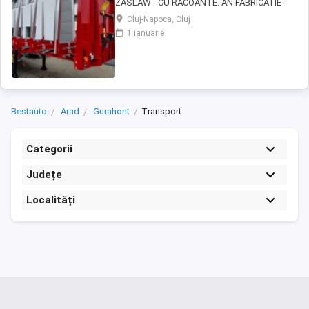
ZASLAW - CU RACOANTE. AN FABRICATIE -
2026. VEHICULE PE STOC SAU IN PRODUCTIE
Cluj-Napoca, Cluj
- CU TERMEN SCURT DE LIVRARE !
1 ianuarie
DESCRIERE VEHICULE: - Semiremorci
ZASLAW cu suprastructura tip sasiu SAU tip
platforma, cu racoante, destinate
transportului de material lemnos si al altor ...
Bestauto
Arad
Gurahont
Transport
Categorii
Județe
Localități