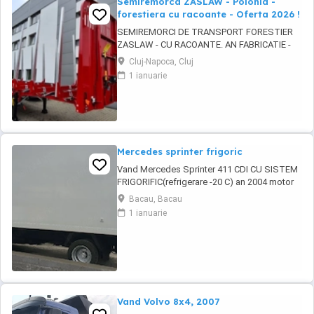
Semiremorca ZASLAW - Polonia -
forestiera cu racoante - Oferta 2026 !
SEMIREMORCI DE TRANSPORT FORESTIER
ZASLAW - CU RACOANTE. AN FABRICATIE -
2026. VEHICULE PE STOC SAU IN PRODUCTIE
Cluj-Napoca, Cluj
- CU TERMEN SCURT DE LIVRARE !
1 ianuarie
DESCRIERE VEHICULE: - Semiremorci
ZASLAW cu suprastructura tip sasiu SAU tip
platforma, cu racoante, destinate
transportului de material lemnos si al altor ...
Mercedes sprinter frigoric
Vand Mercedes Sprinter 411 CDI CU SISTEM
FRIGORIFIC(refrigerare -20 C) an 2004 motor
2.7-160 hp in stare perfecta de functionare.
Bacau, Bacau
Avand schimbate telescoapele,grup nou
1 ianuarie
punte dubla 1000 euro ,alternator nou 150W,
pompa de inalte 700 ron cea veche fiind
ovalizata .Regulator de presiune nou in cutie
600 ...
Vand Volvo 8x4, 2007