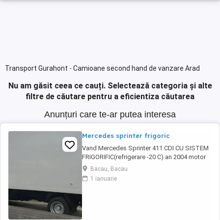
Transport Gurahont - Camioane second hand de vanzare Arad
Nu am găsit ceea ce cauți.
Selectează categoria și alte
filtre de căutare pentru a eficientiza căutarea
Anunțuri care te-ar putea interesa
Mercedes sprinter frigoric
Vand Mercedes Sprinter 411 CDI CU SISTEM
FRIGORIFIC(refrigerare -20 C) an 2004 motor
2.7-160 hp in stare perfecta de functionare.
Bacau, Bacau
Avand schimbate telescoapele,grup nou
1 ianuarie
punte dubla 1000 euro ,alternator nou 150W,
pompa de inalte 700 ron cea veche fiind
ovalizata .Regulator de presiune nou in cutie
600 ...