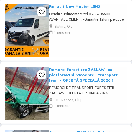
Renault New Master L3H2
Detalii suplimentare tel O766205500
AVANTAJE CLIENT: -Garantie 12luni pe cutie
viteze si motor -GRATUIT Ulei+filtre la
Slatina, Olt
predare -Servicii RAR -Eliberare numere
1 ianuarie
provizorii -Control tehnic al calitatii -Detailing
Curatire profesionala -Posibilitate Buy Back -
Posibilitate finantare leasing -Consultanta ...
Remorci forestiere ZASLAW- cu
platforma si racoante - transport
lemn - OFERTĂ SPECIALĂ 2026 !
REMORCI DE TRANSPORT FORESTIER
ZASLAW - OFERTA SPECIALĂ 2026 !
VEHICULE PE STOC ( sau in fabricație
Cluj-Napoca, Cluj
ZASLAW - cu termen SCURT de livrare ) PRET
1 ianuarie
OFERTA SPECIALĂ : 31.800 EURO BUC. ( pret
fara TVA) DESCRIERE VEHICULE: - Remorci
ZASLAW cu platforma si racoanțe, destinate
transportului de material ...