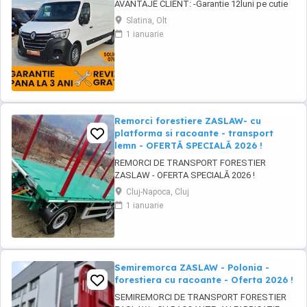
AVANTAJE CLIENT: -Garantie 12luni pe cutie
viteze si motor -GRATUIT Ulei+filtre la
Slatina, Olt
predare -Servicii RAR -Eliberare numere
1 ianuarie
provizorii -Control tehnic al calitatii -Detailing
Curatire profesionala -Posibilitate Buy Back -
Posibilitate finantare leasing -Consultanta ...
Remorci forestiere ZASLAW- cu
platforma si racoante - transport
lemn - OFERTĂ SPECIALĂ 2026 !
REMORCI DE TRANSPORT FORESTIER
ZASLAW - OFERTA SPECIALĂ 2026 !
VEHICULE PE STOC ( sau in fabricație
Cluj-Napoca, Cluj
ZASLAW - cu termen SCURT de livrare ) PRET
1 ianuarie
OFERTA SPECIALĂ : 31.800 EURO BUC. ( pret
fara TVA) DESCRIERE VEHICULE: - Remorci
ZASLAW cu platforma si racoanțe, destinate
transportului de material ...
Semiremorca ZASLAW - Polonia -
forestiera cu racoante - Oferta 2026 !
SEMIREMORCI DE TRANSPORT FORESTIER