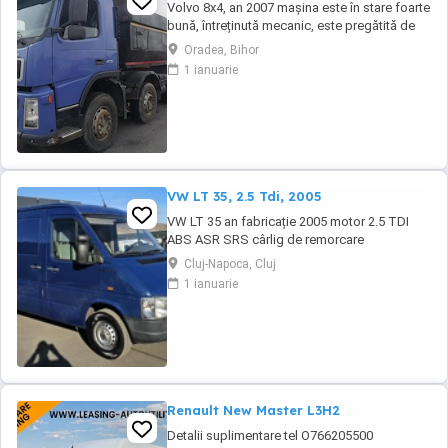
Volvo 8x4, an 2007 mașina este în stare foarte
bună, întreținută mecanic, este pregătită de
lucru. Ofer fiscal Preț negociabil 36500 eur
Oradea, Bihor
Detalii la tel :
1 ianuarie
VW LT 35, 2.5 Tdi, 2005
VW LT 35 an fabricație 2005 motor 2.5 TDI
ABS ASR SRS cârlig de remorcare
Cluj-Napoca, Cluj
1 ianuarie
Renault New Master L3H2
Detalii suplimentare tel O766205500