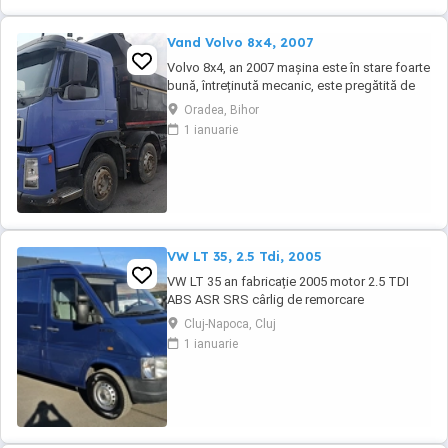
Vand Volvo 8x4, 2007
Volvo 8x4, an 2007 mașina este în stare foarte
bună, întreținută mecanic, este pregătită de
lucru. Ofer fiscal Preț negociabil 36500 eur
Oradea, Bihor
Detalii la tel :
1 ianuarie
VW LT 35, 2.5 Tdi, 2005
VW LT 35 an fabricație 2005 motor 2.5 TDI
ABS ASR SRS cârlig de remorcare
Cluj-Napoca, Cluj
1 ianuarie