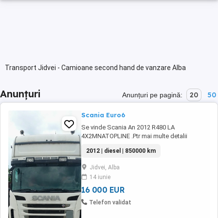
Transport Jidvei - Camioane second hand de vanzare Alba
Anunțuri
20
50
Anunțuri pe pagină:
Scania Euro6
Se vinde Scania An 2012 R480 LA
4X2MNATOPLINE .Ptr mai multe detalii
contactați vânzătorul.
2012 | diesel | 850000 km
Jidvei, Alba
14 iunie
16 000 EUR
Telefon validat