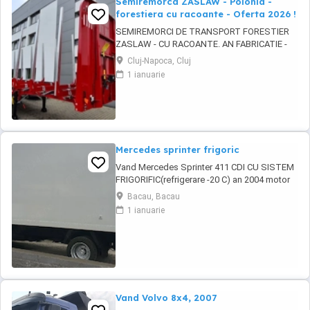
Semiremorca ZASLAW - Polonia -
forestiera cu racoante - Oferta 2026 !
SEMIREMORCI DE TRANSPORT FORESTIER
ZASLAW - CU RACOANTE. AN FABRICATIE -
2026. VEHICULE PE STOC SAU IN PRODUCTIE
Cluj-Napoca, Cluj
- CU TERMEN SCURT DE LIVRARE !
1 ianuarie
DESCRIERE VEHICULE: - Semiremorci
ZASLAW cu suprastructura tip sasiu SAU tip
platforma, cu racoante, destinate
transportului de material lemnos si al altor ...
Mercedes sprinter frigoric
Vand Mercedes Sprinter 411 CDI CU SISTEM
FRIGORIFIC(refrigerare -20 C) an 2004 motor
2.7-160 hp in stare perfecta de functionare.
Bacau, Bacau
Avand schimbate telescoapele,grup nou
1 ianuarie
punte dubla 1000 euro ,alternator nou 150W,
pompa de inalte 700 ron cea veche fiind
ovalizata .Regulator de presiune nou in cutie
600 ...
Vand Volvo 8x4, 2007