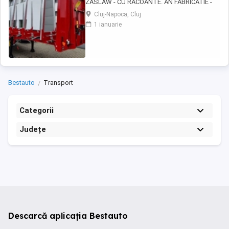
ZASLAW - CU RACOANTE. AN FABRICATIE -
2026. VEHICULE PE STOC SAU IN PRODUCTIE
Cluj-Napoca, Cluj
- CU TERMEN SCURT DE LIVRARE !
1 ianuarie
DESCRIERE VEHICULE: - Semiremorci
ZASLAW cu suprastructura tip sasiu SAU tip
platforma, cu racoante, destinate
transportului de material lemnos si al altor ...
Bestauto
Transport
Categorii
Județe
Descarcă aplicația Bestauto