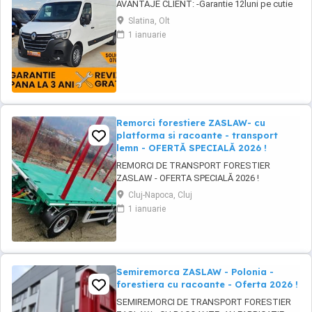
AVANTAJE CLIENT: -Garantie 12luni pe cutie
viteze si motor -GRATUIT Ulei+filtre la
Slatina, Olt
predare -Servicii RAR -Eliberare numere
1 ianuarie
provizorii -Control tehnic al calitatii -Detailing
Curatire profesionala -Posibilitate Buy Back -
Posibilitate finantare leasing -Consultanta ...
Remorci forestiere ZASLAW- cu
platforma si racoante - transport
lemn - OFERTĂ SPECIALĂ 2026 !
REMORCI DE TRANSPORT FORESTIER
ZASLAW - OFERTA SPECIALĂ 2026 !
VEHICULE PE STOC ( sau in fabricație
Cluj-Napoca, Cluj
ZASLAW - cu termen SCURT de livrare ) PRET
1 ianuarie
OFERTA SPECIALĂ : 31.800 EURO BUC. ( pret
fara TVA) DESCRIERE VEHICULE: - Remorci
ZASLAW cu platforma si racoanțe, destinate
transportului de material ...
Semiremorca ZASLAW - Polonia -
forestiera cu racoante - Oferta 2026 !
SEMIREMORCI DE TRANSPORT FORESTIER