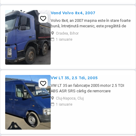
Vand Volvo 8x4, 2007
Volvo 8x4, an 2007 mașina este în stare foarte
bună, întreținută mecanic, este pregătită de
lucru. Ofer fiscal Preț negociabil 36500 eur
Oradea, Bihor
Detalii la tel :
1 ianuarie
VW LT 35, 2.5 Tdi, 2005
VW LT 35 an fabricație 2005 motor 2.5 TDI
ABS ASR SRS cârlig de remorcare
Cluj-Napoca, Cluj
1 ianuarie