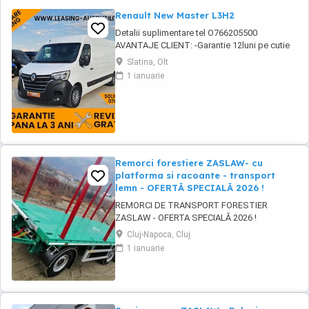
Renault New Master L3H2
Detalii suplimentare tel O766205500
AVANTAJE CLIENT: -Garantie 12luni pe cutie
viteze si motor -GRATUIT Ulei+filtre la
Slatina, Olt
predare -Servicii RAR -Eliberare numere
1 ianuarie
provizorii -Control tehnic al calitatii -Detailing
Curatire profesionala -Posibilitate Buy Back -
Posibilitate finantare leasing -Consultanta ...
Remorci forestiere ZASLAW- cu
platforma si racoante - transport
lemn - OFERTĂ SPECIALĂ 2026 !
REMORCI DE TRANSPORT FORESTIER
ZASLAW - OFERTA SPECIALĂ 2026 !
VEHICULE PE STOC ( sau in fabricație
Cluj-Napoca, Cluj
ZASLAW - cu termen SCURT de livrare ) PRET
1 ianuarie
OFERTA SPECIALĂ : 31.800 EURO BUC. ( pret
fara TVA) DESCRIERE VEHICULE: - Remorci
ZASLAW cu platforma si racoanțe, destinate
transportului de material ...