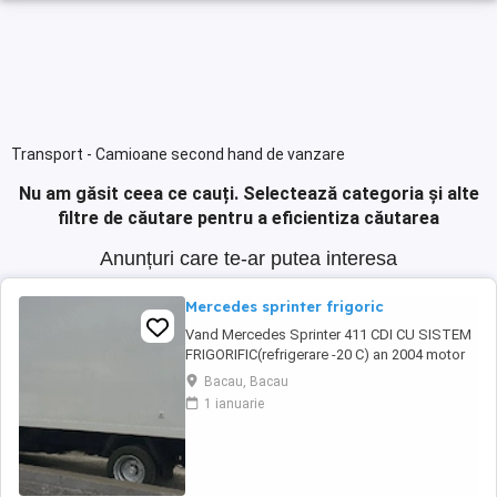
Transport - Camioane second hand de vanzare
Nu am găsit ceea ce cauți.
Selectează categoria și alte
filtre de căutare pentru a eficientiza căutarea
Anunțuri care te-ar putea interesa
Mercedes sprinter frigoric
Vand Mercedes Sprinter 411 CDI CU SISTEM
FRIGORIFIC(refrigerare -20 C) an 2004 motor
2.7-160 hp in stare perfecta de functionare.
Bacau, Bacau
Avand schimbate telescoapele,grup nou
1 ianuarie
punte dubla 1000 euro ,alternator nou 150W,
pompa de inalte 700 ron cea veche fiind
ovalizata .Regulator de presiune nou in cutie
600 ...