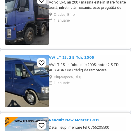
Volvo 8x4, an 2007 mașina este în stare foarte
bună, întreținută mecanic, este pregătită de
lucru. Ofer fiscal Preț negociabil 36500 eur
Oradea, Bihor
Detalii la tel :
1 ianuarie
VW LT 35, 2.5 Tdi, 2005
VW LT 35 an fabricație 2005 motor 2.5 TDI
ABS ASR SRS cârlig de remorcare
Cluj-Napoca, Cluj
1 ianuarie
Renault New Master L3H2
Detalii suplimentare tel O766205500