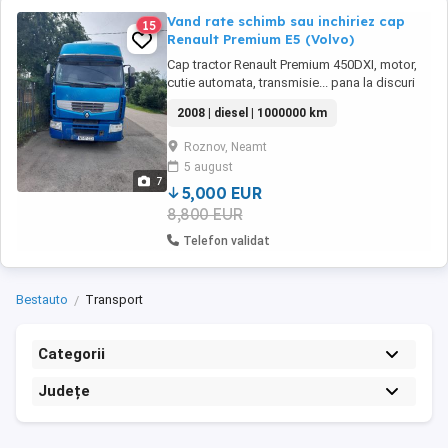
Vand rate schimb sau inchiriez cap
15
Renault Premium E5 (Volvo)
Cap tractor Renault Premium 450DXI, motor,
cutie automata, transmisie... pana la discuri
de frana Volvo, an fabr 2008, Euro 5,
2008 | diesel | 1000000 km
intretinere la zi, scos din lucru in 2024(am
renuntat la transport). Cauciucuri noi fata-
Roznov, Neamt
spate, discuri de frana si placute noi, schimb
5 august
de ulei si filtre, pivotata si reglat ...
7
5,000 EUR
8,800 EUR
Telefon validat
Bestauto
Transport
Categorii
Județe