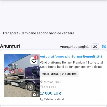
Transport - Camioane second hand de vanzare
Anunțuri
20
50
Anunțuri pe pagină:
Autoplatforma platforma Renault 18 t
1
Vând platforma Renault Premium 18 tone total
Stare foarte bună de funcționare Perne de aer
fata-spate Aer condiționat ( funcționează)
2008 | diesel | 916000 km
Cabina cu pat si sirocou Cutie automata Euro
5 EEV Schimb ulei + filtre recent Persoana
Medias, Sibiu
fizica Fiscal pe loc Motor Volvo 440 cp
azi 13:18
916000km in creștere SE VINDE FARA ...
17 000 EUR
5
Telefon validat