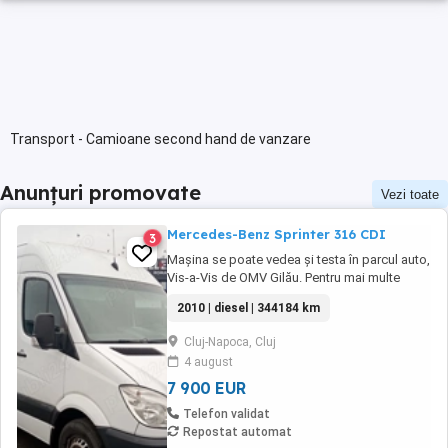
Transport - Camioane second hand de vanzare
Anunțuri promovate
Vezi toate
Mercedes-Benz Sprinter 316 CDI
3
Mașina se poate vedea și testa în parcul auto,
Vis-a-Vis de OMV Gilău. Pentru mai multe
informații vă rugăm să contactați direct
2010 | diesel | 344184 km
vânzătorul telefonic la numerele: 0741 133
082 Sau 0728 040 915 Mercedes-Benz
Cluj-Napoca, Cluj
Sprinter 316 CDI an fabricație 2010 motor 2.2
4 august
CDi 160 CP Dotari: clima 6 ...
7 900 EUR
Telefon validat
Repostat automat