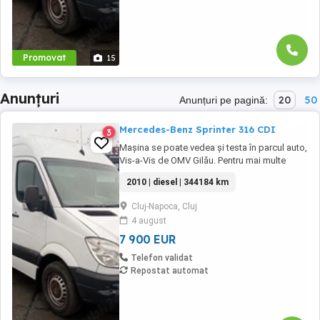
Promovat
15
Anunțuri
20
50
Anunțuri pe pagină:
Mercedes-Benz Sprinter 316 CDI
3
Mașina se poate vedea și testa în parcul auto,
Vis-a-Vis de OMV Gilău. Pentru mai multe
informații vă rugăm să contactați direct
2010 | diesel | 344184 km
vânzătorul telefonic la numerele: 0741 133
082 Sau 0728 040 915 Mercedes-Benz
Cluj-Napoca, Cluj
Sprinter 316 CDI an fabricație 2010 motor 2.2
4 august
CDi 160 CP Dotari: clima 6 ...
7 900 EUR
Telefon validat
Repostat automat