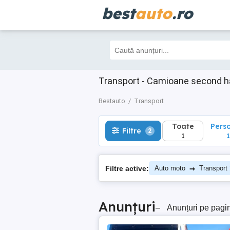
best
auto
.ro
Toate
Perso
Filtre
2
1
1
Transport - Camioane second h
Bestauto
Transport
Toate
Pers
Filtre
2
1
1
→
Filtre active:
Auto moto
Transport
Anunțuri
–
Anunțuri pe pagi