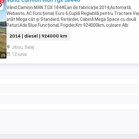
Vând Camion Man tgx 18440
1
Vând Camion MAN TGX 18440,an de fabricație 2014,Automată,
Webasto, AC Funcțional, Euro 6,Cuplă Reglabilă pentru Tractare V
atât Mega cât și Standard, Retarder, Cabină Mega Space cu două
Paturi,Ade Blue Funcțional, Frigider,Km 924000km, culoare Alb
Perlat,Stare Foarte Bună de funcționare, adus în ...
2014 | diesel | 924000 km
Jibou, Salaj
12 iunie
10