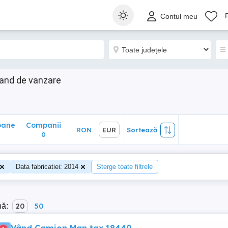
ane
Companii
RON
EUR
Sortează
Contul meu
0
and de vanzare
oane
Companii
RON
EUR
Sortează
0
Data fabricatiei: 2014
Șterge toate filtrele
nă:
20
50