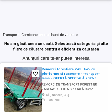
Transport - Camioane second hand de vanzare
Nu am găsit ceea ce cauți.
Selectează categoria și alte
filtre de căutare pentru a eficientiza căutarea
Anunțuri care te-ar putea interesa
Remorci forestiere ZASLAW- cu
platforma si racoante - transport
lemn - OFERTĂ SPECIALĂ 2026 !
REMORCI DE TRANSPORT FORESTIER
ZASLAW - OFERTA SPECIALĂ 2026 !
VEHICULE PE STOC ( sau in fabricație
Cluj-Napoca, Cluj
ZASLAW - cu termen SCURT de livrare ) PRET
1 ianuarie
OFERTA SPECIALĂ : 31.800 EURO BUC. ( pret
fara TVA) DESCRIERE VEHICULE: - Remorci
ZASLAW cu platforma si racoanțe, destinate