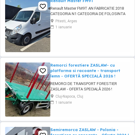
Renault Master FM9T
Renault Master FM9T AN FABRICATIE 2018
CATEGORIA N1 CATEGORIA DE FOLOSINTA
AUTOUTILITARA N1 CAROSERIE BB FURGON
Pitesti, Arges
PUTERE KW 96 TIP COMBUSTIBIL
1 ianuarie
MOTORINA NORMA DE POLUARE CE EURO 6
PRET 10500 EURO CU TVA INCLUS
Remorci forestiere ZASLAW- cu
platforma si racoante - transport
lemn - OFERTĂ SPECIALĂ 2026 !
REMORCI DE TRANSPORT FORESTIER
ZASLAW - OFERTA SPECIALĂ 2026 !
VEHICULE PE STOC ( sau in fabricație
Cluj-Napoca, Cluj
ZASLAW - cu termen SCURT de livrare ) PRET
1 ianuarie
OFERTA SPECIALĂ : 31.800 EURO BUC. ( pret
fara TVA) DESCRIERE VEHICULE: - Remorci
ZASLAW cu platforma si racoanțe, destinate
transportului de material ...
Semiremorca ZASLAW - Polonia -