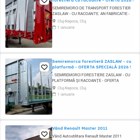
forestiera cu racoante - Oferta 2026 !
SEMIREMORCI DE TRANSPORT FORESTIER
ZASLAW - CU RACOANTE. AN FABRICATIE -
2026. VEHICULE PE STOC SAU IN PRODUCTIE
Cluj-Napoca, Cluj
- CU TERMEN SCURT DE LIVRARE !
1 ianuarie
DESCRIERE VEHICULE: - Semiremorci
ZASLAW cu suprastructura tip sasiu SAU tip
platforma, cu racoante, destinate
transportului de material lemnos si al altor ...
Semiremorca forestieră ZASLAW - cu
platformă - OFERTA SPECIALĂ 2026 !
- SEMIREMORCI FORESTIERE ZASLAW - CU
PLATFORMĂ ȘI RACOANȚE - OFERTA
SPECIALĂ 2026 !! - VEHICULE NOI ( 2025 ) -
Cluj-Napoca, Cluj
VEHICULE PE STOC SAU ÎN FABRICAȚIE
1 ianuarie
ZASLAW !! DESCRIERE: - Semiremorci
ZASLAW cu platforma si racoante
demontabile, destinate transportului de
material lemnos forestier , mărfuri paletizate
...
Vând Renault Master 2011
Vând Autoutilitara Renault Master 2011