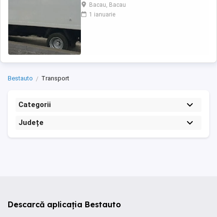
2.7-160 hp in stare perfecta de functionare.
Bacau, Bacau
Avand schimbate telescoapele,grup nou
1 ianuarie
punte dubla 1000 euro ,alternator nou 150W,
pompa de inalte 700 ron cea veche fiind
ovalizata .Regulator de presiune nou in cutie
600 ...
Bestauto
Transport
Categorii
Județe
Descarcă aplicația Bestauto