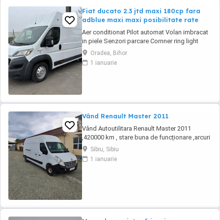
Fiat ducato 2.3 jtd maxi 180cp fara
adblue maxi maxi posibilitate rate
Aer conditionat Pilot automat Volan imbracat
in piele Senzori parcare Cornner ring light
Lumini de zi Trei locuri fata Geamuri electrice
Oradea, Bihor
Inchidere centralizata Oglinzi electrice
1 ianuarie
incalzite Scaun sofer reglabil pe inaltime
Varianta maxi maxi 4m podea Pentru a vedea
toate anunturile noastre dati Clik mai ...
Vând Renault Master 2011
Vând Autoutilitara Renault Master 2011
,420000 km , stare buna de funcționare ,arcuri
duble pe spate.VT iunie 2027.Asigurarea
Sibiu, Sibiu
expira în 12.08.2026
1 ianuarie