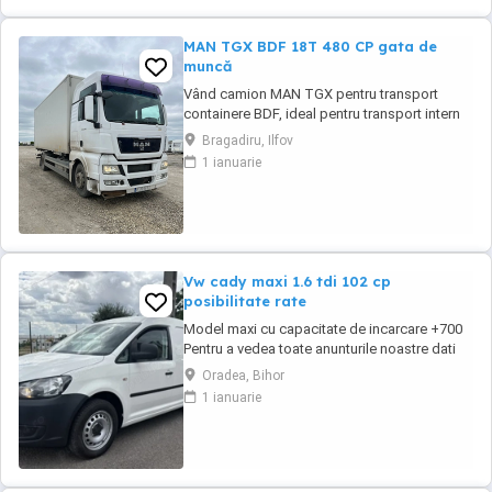
AUTORIZATĂ ...
MAN TGX BDF 18T 480 CP gata de
muncă
Vând camion MAN TGX pentru transport
containere BDF, ideal pentru transport intern
sau internațional. Tip: BDF (schimb
Bragadiru, Ilfov
containere) An fabricație: 2009 Kilometraj:
1 ianuarie
600.000 km MMA: 18.000 kg Putere: 440 CP
Cupla remorca protap Stare tehnică buna,
mici defecte specifice varstei. Atentie!
Containerul nu ...
Vw cady maxi 1.6 tdi 102 cp
posibilitate rate
Model maxi cu capacitate de incarcare +700
Pentru a vedea toate anunturile noastre dati
Clik mai jos pe pagina la sectiunea Toate
Oradea, Bihor
anunturile acestui vanzator Comercializam o
1 ianuarie
gama variata de autoutilitare mici și mijlocii
de pana in 3.5 t dube închise, de persoane,
doka sau tip vw cady. Se pot comercializa ...