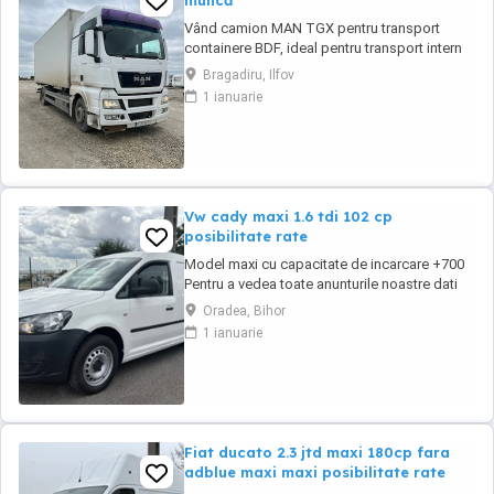
muncă
Vând camion MAN TGX pentru transport
containere BDF, ideal pentru transport intern
sau internațional. Tip: BDF (schimb
Bragadiru, Ilfov
containere) An fabricație: 2009 Kilometraj:
1 ianuarie
600.000 km MMA: 18.000 kg Putere: 440 CP
Cupla remorca protap Stare tehnică buna,
mici defecte specifice varstei. Atentie!
Containerul nu ...
Vw cady maxi 1.6 tdi 102 cp
posibilitate rate
Model maxi cu capacitate de incarcare +700
Pentru a vedea toate anunturile noastre dati
Clik mai jos pe pagina la sectiunea Toate
Oradea, Bihor
anunturile acestui vanzator Comercializam o
1 ianuarie
gama variata de autoutilitare mici și mijlocii
de pana in 3.5 t dube închise, de persoane,
doka sau tip vw cady. Se pot comercializa ...
Fiat ducato 2.3 jtd maxi 180cp fara
adblue maxi maxi posibilitate rate