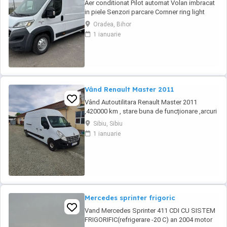
Aer conditionat Pilot automat Volan imbracat
in piele Senzori parcare Cornner ring light
Lumini de zi Trei locuri fata Geamuri electrice
Oradea, Bihor
Inchidere centralizata Oglinzi electrice
1 ianuarie
incalzite Scaun sofer reglabil pe inaltime
Varianta maxi maxi 4m podea Pentru a vedea
toate anunturile noastre dati Clik mai ...
Vând Renault Master 2011
Vând Autoutilitara Renault Master 2011
,420000 km , stare buna de funcționare ,arcuri
duble pe spate.VT iunie 2027.Asigurarea
Sibiu, Sibiu
expira în 12.08.2026
1 ianuarie
Mercedes sprinter frigoric
Vand Mercedes Sprinter 411 CDI CU SISTEM
FRIGORIFIC(refrigerare -20 C) an 2004 motor