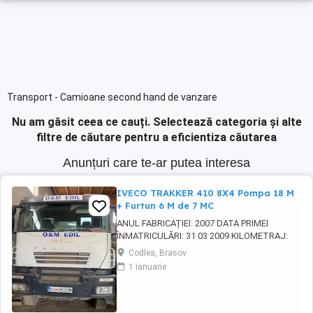
Transport - Camioane second hand de vanzare
Nu am găsit ceea ce cauți.
Selectează categoria și alte
filtre de căutare pentru a eficientiza căutarea
Anunțuri care te-ar putea interesa
IVECO TRAKKER 410 8X4 Pompa 18 M
+ Furtun 6 M de 7 MC
ANUL FABRICAȚIEI: 2007 DATA PRIMEI
ÎNMATRICULĂRI: 31 03 2009 KILOMETRAJ:
220.577 KM MOTOR: 410 CP CAPACITATE
Codlea, Brasov
CILINDRICĂ: 12.882 CM CULOARE: ALB 4 AXE
1 ianuarie
TRACȚIUNE 8x4 CUTIE DE VITEZE MANUALĂ
AUTOBETONIERĂ CU AUTOPOMPĂ POMPĂ
BETON: 18 M FURTUN SUPLIMENTAR: 6 M
CAPACITATE: 7 M MASA MAXIMĂ