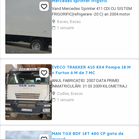
Mercedes sprinter frigoric
Vand Mercedes Sprinter 411 CDI CU SISTEM
FRIGORIFIC(refrigerare -20 C) an 2004 motor
2.7-160 hp in stare perfecta de functionare.
Bacau, Bacau
Avand schimbate telescoapele,grup nou
1 ianuarie
punte dubla 1000 euro ,alternator nou 150W,
pompa de inalte 700 ron cea veche fiind
ovalizata .Regulator de presiune nou in cutie
600 ...
IVECO TRAKKER 410 8X4 Pompa 18 M
+ Furtun 6 M de 7 MC
ANUL FABRICAȚIEI: 2007 DATA PRIMEI
ÎNMATRICULĂRI: 31 03 2009 KILOMETRAJ:
220.577 KM MOTOR: 410 CP CAPACITATE
Codlea, Brasov
CILINDRICĂ: 12.882 CM CULOARE: ALB 4 AXE
1 ianuarie
TRACȚIUNE 8x4 CUTIE DE VITEZE MANUALĂ
AUTOBETONIERĂ CU AUTOPOMPĂ POMPĂ
BETON: 18 M FURTUN SUPLIMENTAR: 6 M
CAPACITATE: 7 M MASA MAXIMĂ
AUTORIZATĂ ...
MAN TGX BDF 18T 480 CP gata de