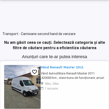
Transport - Camioane second hand de vanzare
Nu am găsit ceea ce cauți.
Selectează categoria și alte
filtre de căutare pentru a eficientiza căutarea
Anunțuri care te-ar putea interesa
Vând Renault Master 2011
Vând Autoutilitara Renault Master 2011
,420000 km , stare buna de funcționare ,arcuri
duble pe spate.VT iunie 2027.Asigurarea
Sibiu, Sibiu
expira în 12.08.2026
1 ianuarie