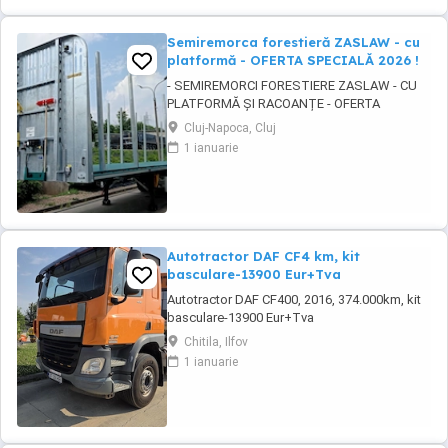
Semiremorca forestieră ZASLAW - cu
platformă - OFERTA SPECIALĂ 2026 !
- SEMIREMORCI FORESTIERE ZASLAW - CU
PLATFORMĂ ȘI RACOANȚE - OFERTA
SPECIALĂ 2026 !! - VEHICULE NOI ( 2025 ) -
Cluj-Napoca, Cluj
VEHICULE PE STOC SAU ÎN FABRICAȚIE
1 ianuarie
ZASLAW !! DESCRIERE: - Semiremorci
ZASLAW cu platforma si racoante
demontabile, destinate transportului de
material lemnos forestier , mărfuri paletizate
...
Autotractor DAF CF4 km, kit
basculare-13900 Eur+Tva
Autotractor DAF CF400, 2016, 374.000km, kit
basculare-13900 Eur+Tva
Chitila, Ilfov
1 ianuarie