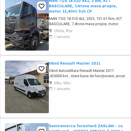
MAN TGS 18.510 4x2, 2 km, KIT
BASCULARE, 7,4tone masa propie,
motor 12,4litri 510 CP
MAN TGS 18.510 4x2, 2023, 151.611km, KIT
BASCULARE, 7,4tone masa propie, motor
12,4litri 510 CP
Chitila, Ilfov
1 ianuarie
Vând Renault Master 2011
Vând Autoutilitara Renault Master 2011
,420000 km , stare buna de funcționare ,arcuri
duble pe spate.VT iunie 2027.Asigurarea
Sibiu, Sibiu
expira în 12.08.2026
1 ianuarie
Semiremorca forestieră ZASLAW - cu