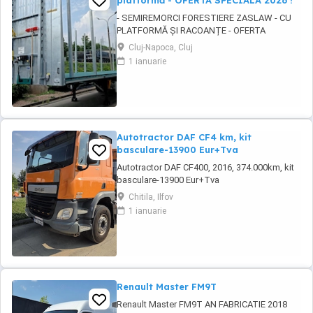
platformă - OFERTA SPECIALĂ 2026 !
- SEMIREMORCI FORESTIERE ZASLAW - CU
PLATFORMĂ ȘI RACOANȚE - OFERTA
SPECIALĂ 2026 !! - VEHICULE NOI ( 2025 ) -
Cluj-Napoca, Cluj
VEHICULE PE STOC SAU ÎN FABRICAȚIE
1 ianuarie
ZASLAW !! DESCRIERE: - Semiremorci
ZASLAW cu platforma si racoante
demontabile, destinate transportului de
material lemnos forestier , mărfuri paletizate
...
Autotractor DAF CF4 km, kit
basculare-13900 Eur+Tva
Autotractor DAF CF400, 2016, 374.000km, kit
basculare-13900 Eur+Tva
Chitila, Ilfov
1 ianuarie
Renault Master FM9T
Renault Master FM9T AN FABRICATIE 2018