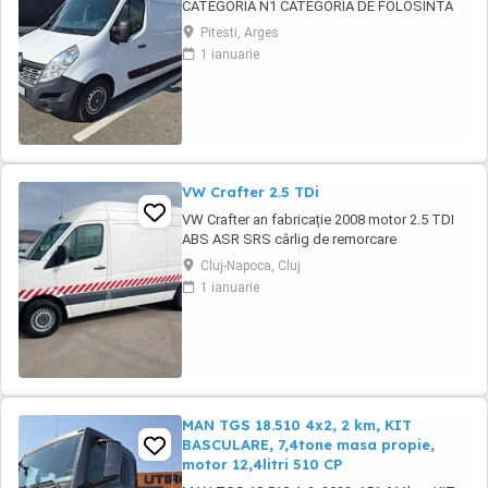
CATEGORIA N1 CATEGORIA DE FOLOSINTA
AUTOUTILITARA N1 CAROSERIE BB FURGON
Pitesti, Arges
PUTERE KW 96 TIP COMBUSTIBIL
1 ianuarie
MOTORINA NORMA DE POLUARE CE EURO 6
PRET 10500 EURO CU TVA INCLUS
VW Crafter 2.5 TDi
VW Crafter an fabricație 2008 motor 2.5 TDI
ABS ASR SRS cârlig de remorcare
Cluj-Napoca, Cluj
1 ianuarie
MAN TGS 18.510 4x2, 2 km, KIT
BASCULARE, 7,4tone masa propie,
motor 12,4litri 510 CP