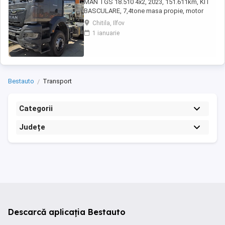
MAN TGS 18.510 4x2, 2023, 151.611km, KIT
BASCULARE, 7,4tone masa propie, motor
12,4litri 510 CP
Chitila, Ilfov
1 ianuarie
Bestauto
Transport
Categorii
Județe
Descarcă aplicația Bestauto