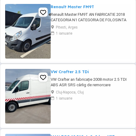
Renault Master FM9T
Renault Master FM9T AN FABRICATIE 2018
CATEGORIA N1 CATEGORIA DE FOLOSINTA
AUTOUTILITARA N1 CAROSERIE BB FURGON
Pitesti, Arges
PUTERE KW 96 TIP COMBUSTIBIL
1 ianuarie
MOTORINA NORMA DE POLUARE CE EURO 6
PRET 10500 EURO CU TVA INCLUS
VW Crafter 2.5 TDi
VW Crafter an fabricație 2008 motor 2.5 TDI
ABS ASR SRS cârlig de remorcare
Cluj-Napoca, Cluj
1 ianuarie