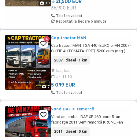
31,500 EUR
10
36,900 EUR
Telefon validat
Repostat la fiecare 5 minute
Cap tractor MAN
4
Cap tractor: MAN TGA 440 -EURO 5 -AN 2007 -
CUTIE AUTOMATĂ -PREȚ:5200 euro (neg.)
746118611
2007 | diesel | 1 km
Iasi, Iasi
azi 11:10
5 099 EUR
7
Telefon validat
vand DAF si remorcă
Vand ansamblu: DAF XF 460 -euro 5 -an
fabricaţie 2011 Semiremorcă KRONE: -an
fabricație 2013 -axa liftanta Preț 4500 euro
2011 | diesel | 0 km
DAF 2000 euro Remorca nr tel: 743 771 480