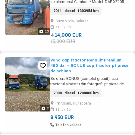
semiremorcă Camion: * Model: DAF XF105,
EEV 460, cabina Space * An fabricație: 2011 *
2011 | diesel | 1303954 km
Motor: diesel, 6 cilindri, 12.9L, 460 CP *
Kilometraj: 1.303.954 km * Schimb ulei recent
Cuza Voda, Calarasi
* Stare tehnică bună Semiremorcă: * Model:
azi 07:38
KRONE, prelată * An fabricație: 2009 *
10
Întreținută, ...
14,000 EUR
15,000 EUR
Vand cap tractor Renault Premium
450 dxi + BONUS cap tractor pt piese
de schimb
Se ofera BONUS (complet gratuit). cap
tractorul albastru din fotografii pt piese de
schimb. Vând cap tractor Renault Premium
2008 | diesel | 1200000 km
450 DXI, an 2008, 1.2 mil km, cutie automată,
diesel, 10840 cmc, xenon, kit design exterior,
Petrosani, Hunedoara
aer condiționat, Webasto, frigider, două
2
azi 07:15
paturi, trapă, 2 rezervoare, cruiz control, ...
8 950 EUR
Telefon validat