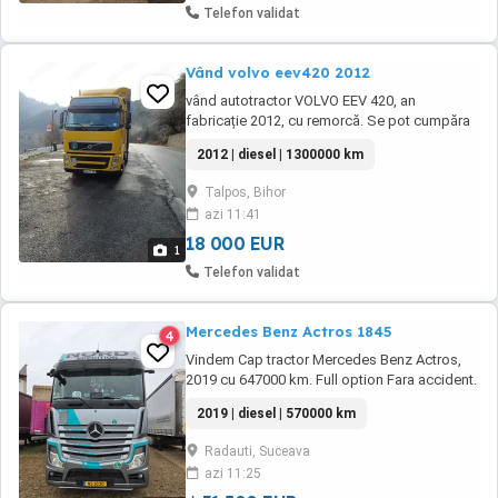
Telefon validat
Vând volvo eev420 2012
vând autotractor VOLVO EEV 420, an
fabricație 2012, cu remorcă. Se pot cumpăra
împreună sau separat. Detalii:
2012 | diesel | 1300000 km
Talpos, Bihor
azi 11:41
18 000 EUR
1
Telefon validat
Mercedes Benz Actros 1845
4
Vindem Cap tractor Mercedes Benz Actros,
2019 cu 647000 km. Full option Fara accident.
Service verificabil la firma Mercedes Stare
2019 | diesel | 570000 km
perfectă de funcționare. Posibilitate factură
externă fără TVA Preț netto
Radauti, Suceava
azi 11:25