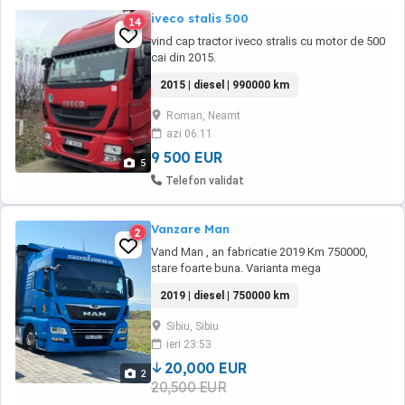
iveco stalis 500
14
vind cap tractor iveco stralis cu motor de 500
cai din 2015.
2015 | diesel | 990000 km
Roman, Neamt
azi 06:11
9 500 EUR
5
Telefon validat
Vanzare Man
2
Vand Man , an fabricatie 2019 Km 750000,
stare foarte buna. Varianta mega
2019 | diesel | 750000 km
Sibiu, Sibiu
ieri 23:53
20,000 EUR
2
20,500 EUR