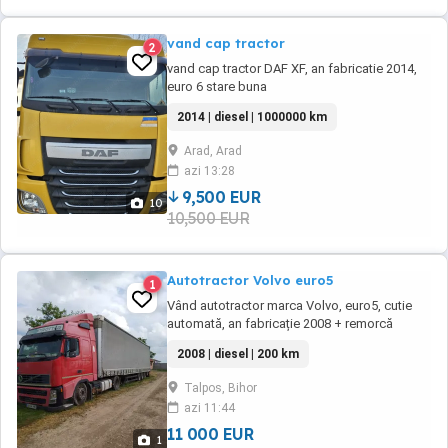
vand cap tractor
2
vand cap tractor DAF XF, an fabricatie 2014,
euro 6 stare buna
2014 | diesel | 1000000 km
Arad, Arad
azi 13:28
9,500 EUR
10
10,500 EUR
Autotractor Volvo euro5
1
Vând autotractor marca Volvo, euro5, cutie
automată, an fabricație 2008 + remorcă
Schmitz Pentru mai multe detalii sunați la nr.
2008 | diesel | 200 km
de telefon
Talpos, Bihor
azi 11:44
11 000 EUR
1