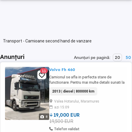
Transport - Camioane second hand de vanzare
Anunțuri
20
50
Anunțuri pe pagină:
Volvo Fh 460
11
Camionul se afla in perfecta stare de
functionare. Pentru mai multe detalii sunati la
tel . 074503813 sau Model FM FH-4X2T , AN
2013 | diesel | 800000 km
FABRICATIE 2013 !, 800000 km. MASA MAXIM
AUTORIZATA 20000 , KW 245, Motorina,
Valea Hotarului, Maramures
azi 15:09
19,000 EUR
8
19,500 EUR
Telefon validat