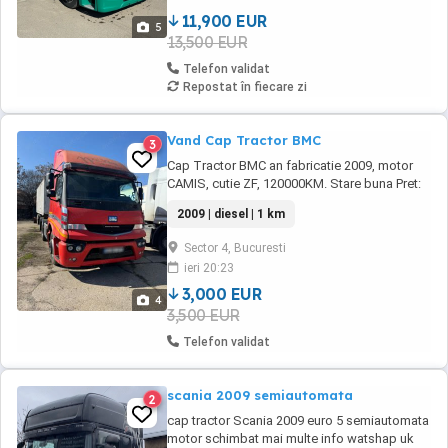
11,900 EUR
5
13,500 EUR
Telefon validat
Repostat în fiecare zi
Vand Cap Tractor BMC
3
Cap Tractor BMC an fabricatie 2009, motor
CAMIS, cutie ZF, 120000KM. Stare buna Pret:
3000 Euro
2009 | diesel | 1 km
Sector 4, Bucuresti
ieri 20:23
3,000 EUR
4
3,500 EUR
Telefon validat
scania 2009 semiautomata
2
cap tractor Scania 2009 euro 5 semiautomata
motor schimbat mai multe info watshap uk