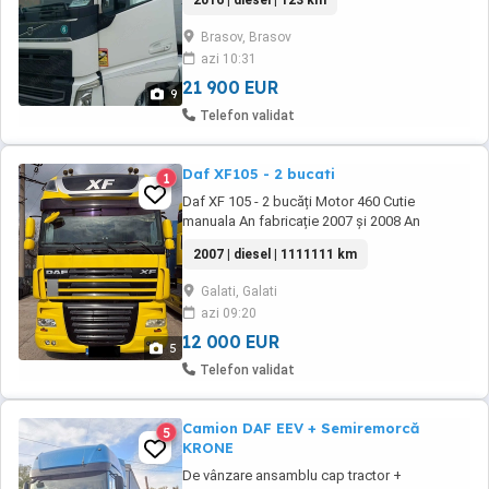
2016 | diesel | 123 km
Brasov, Brasov
azi 10:31
21 900 EUR
9
Telefon validat
Daf XF105 - 2 bucati
1
Daf XF 105 - 2 bucăți Motor 460 Cutie
manuala An fabricație 2007 și 2008 An
fabricație semiremorci Schmitz 2008 Ambele
2007 | diesel | 1111111 km
au reparație capitală făcută, inclusiv motorul
făcut de la zero(factura garantie) Preț - 12.000
Galati, Galati
euro bucata Preț cu semiremorcă Schmitz-
azi 09:20
16.000 euro bucata Mașinile au tahografe ...
12 000 EUR
5
Telefon validat
Camion DAF EEV + Semiremorcă
5
KRONE
De vânzare ansamblu cap tractor +