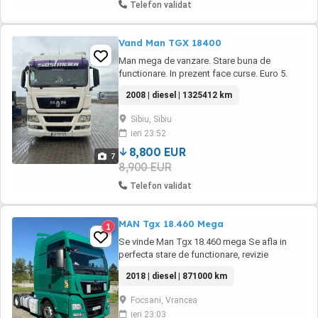
Telefon validat
Vand Man TGX 18400
Man mega de vanzare. Stare buna de
functionare. In prezent face curse. Euro 5.
TGX 18400, an fabricatie 2008
2008 | diesel | 1325412 km
Sibiu, Sibiu
ieri 23:52
8,800 EUR
7
8,900 EUR
Telefon validat
MAN Tgx 18.460 Mega
1
Se vinde Man Tgx 18.460 mega Se afla in
perfecta stare de functionare, revizie
efectuata , anvelope peste 70%, compresor
2018 | diesel | 871000 km
se aer nou original montat de 10.000 km Este
dotat cu tahograf nou G2V2 An Fabricatie
Focsani, Vrancea
2018 KM 871.000 Rulat doar extern !
ieri 23:03