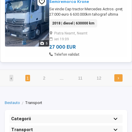
Semiremorca Krone
Se vinde Cap tractor Mercedes Actros -preț
27.000 euro 6 630.000km tahograf ultima
generație cauciucuri față Bridgestone noi
2018 | diesel | 630000 km
cauciucuri spate Firestone baterii Varta(anul
trecut ) ambreiaj și rulment de presiune
Piatra Neamt, Neamt
schimbat anul trecut Semiremorca Krone
ieri 19:09
standard 2019 prelata (axa liftanta)-pret ...
5
27 000 EUR
Telefon validat
›
‹
1
2
…
11
12
Bestauto
Transport
Categorii
Transport