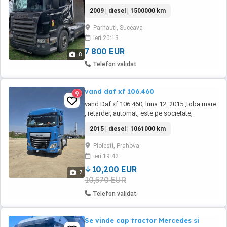
2009 | diesel | 1500000 km
Parhauti, Suceava
ieri 20:13
7 800 EUR
8
Telefon validat
vand daf xf 106.460
9
vand Daf xf 106.460, luna 12 .2015 ,toba mare
, retarder, automat, este pe societate,
camionul lucrează,
2015 | diesel | 1061000 km
Ploiesti, Prahova
ieri 19:42
10,200 EUR
7
10,570 EUR
Telefon validat
Se vinde cap tractor Mercedes si