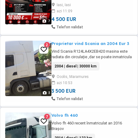
Iasi, Iasi
azi 11:09
4 500 EUR
7
Telefon validat
Proprietar vind Scania an 2004 Eur 3
2
Vind Scania R124LA4X2EB420 masina este
radiata din circulație ,dar se poate inmatricula
are carte de identitate , pozele sint recent
2004 | diesel | 30000 km
făcute,este în stare buna de funcționare, am
lucrat pe țară cu mașina.
Ocolis, Maramures
azi 10:53
3 500 EUR
3
Telefon validat
Volvo fh 460
7
Volvo fh 460 recent înmatriculat an 2016
Brașov