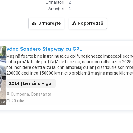
Urmăritori
2
Anunțuri
1
Urmărește
Raportează
Vând Sandero Stepway cu GPL
Mașină foarte bine întreținută cu gpl funcționează impecabil eco
gpl la jumătate de preț față de benzina, cauciucuri allseazon 2025 
noi, inchidere centralizata, chit ambreiaj cu lanț distribuție schimba
200000 deci inca 150000 km nici o problemă mașina merge kilomet
faci, baterie 2025, android carplay auto camera video față și spate
2014 | benzina + gpl
parcare, 220000 km reali, test și verificare unde vrea clientul dacă
seriozitate, mașină proprie cu revizii la timp. Poate fi văzută în
Cumpana, Constanta
Cumpăra judetul Constanta. Prețul negociabil.
20 iulie
10