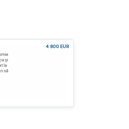
4 800
EUR
nomie
ca și
t la
ri să
 de
 este