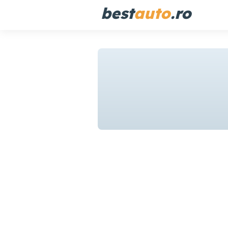
best
auto
.ro