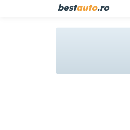
best
auto
.ro