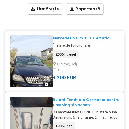
Urmărește
Raportează
Mercedes ML 320 CDI 4Matic
În stare de funcționare.
2006 | diesel
Craiova, Dolj
1 august
4 200
EUR
3
Rulotă Fendt din Germania pentru
Camping și Vacanțe
De vânzare rulotă FENDT, în stare bună.
Dimensiuni: 6 m lungime, 2 m lățime. cu
acte în regulă. Dotări: aragaz, frigider,
1986 | gaz
baie, pat, masă, spații de depozitare.