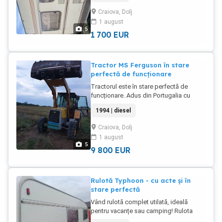
Foarte bine izolată nu prezintă infiltrații
Craiova, Dolj
de apă. Ideală pentru camping și
1 august
vacanțe. pentru detalii, sunați
5
1 700
EUR
Tractor MS Ferguson în stare
perfectă de funcționare
Tractorul este în stare perfectă de
funcționare. Adus din Portugalia cu
puține ore de lucru
1994 | diesel
Craiova, Dolj
1 august
5
9 800
EUR
Rulotă Typhoon - cu acte și în
stare perfectă
Vând rulotă complet utilată, ideală
pentru vacanțe sau camping! Rulota
este dotată cu baie proprie cu duș,