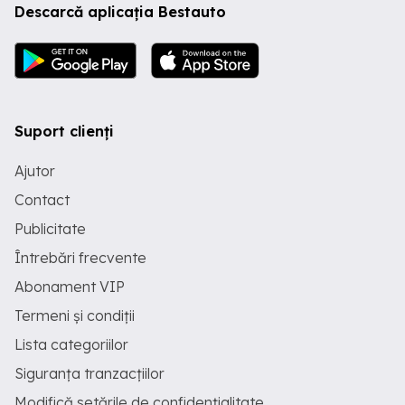
Descarcă aplicația Bestauto
Servo-Directie -Lumini ambientale
Interior Exterior -4x Geamuri electrice
blocabile copii -Alarma din fabricație
-Închidere centralizată -Cotiera față
spate -243 000 km 100% reali
Suport clienți
Ajutor
Contact
Publicitate
Întrebări frecvente
Abonament VIP
Termeni și condiții
Lista categoriilor
Siguranța tranzacțiilor
Modifică setările de confidențialitate