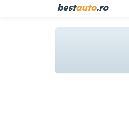
best
auto
.ro