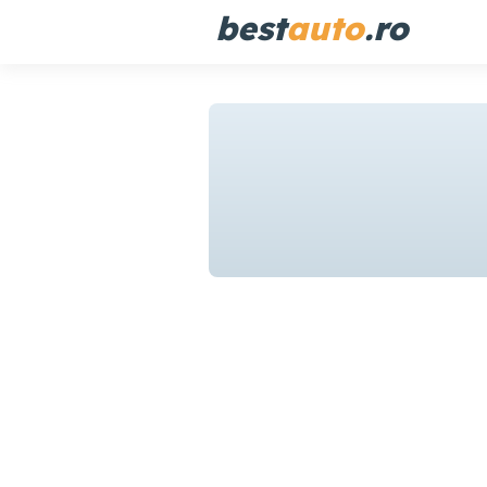
best
auto
.ro