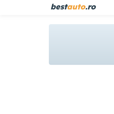
best
auto
.ro