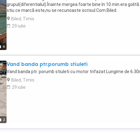
grupul(diferentialul).Înainte mergea foarte bine în 10 min.era golită
stiu ce marcă este,nu se recunoaste scrisul.Com.Biled.
Biled, Timis
29 iulie
4
Vand banda ptr.porumb stiuleti
Vand banda ptr. porumb stiuleti cu motor trifazat.Lungime de 6.3
Biled, Timis
29 iulie
2