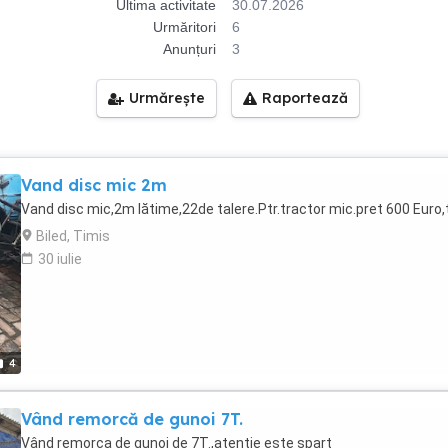
Ultima activitate
30.07.2026
Urmăritori
6
Anunțuri
3
Urmărește
Raportează
Vand disc mic 2m
Vand disc mic,2m lătime,22de talere.Ptr.tractor mic.pret 600 Euro,t
Biled, Timis
30 iulie
4
Vând remorcă de gunoi 7T.
Vând remorca de gunoi de 7T.,atentie este spart