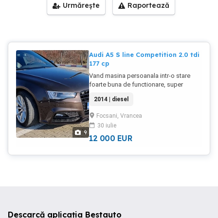
Urmărește
Raportează
Audi A5 S line Competition 2.0 tdi
177 cp
Vand masina persoanala intr-o stare
foarte buna de functionare, super
intretinuta, Audi A5 Competition. An
2014 | diesel
fabricatie 2014 Motorizare 2.0 Diesel
177 cp Cutie viteze automata Ulei
Focsani, Vrancea
schimbat in cutia de viteze Volan S-line
30 iulie
din piele Scaune S-line cu incalzire Tot
9
ce tine de directie este schimbat nou Nu
12 000
EUR
necesita investitii Are imbunatatiri , detin
poze doveditoare atunci cand au fost
realizare Pentru mai multe detalii , ma
puteti contacta
Descarcă aplicația Bestauto