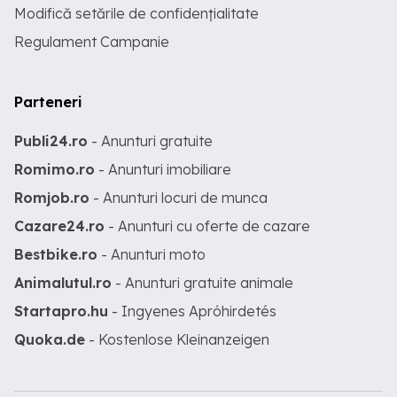
Modifică setările de confidențialitate
incalzite cu memorii -Clima in 4 zone -
Ambient Light diverse 30 de culori culori
Regulament Campanie
-Pilot Automat tempomat -Navigatie
Profesionala Mare 3D - google view -
Padele volan -AppleCarPlay si Android
Auto -Bord computer color - Virtual
Parteneri
Cockpit -Radio CD MP3 -Bluetooth
Publi24.ro
- Anunturi gratuite
Romimo.ro
- Anunturi imobiliare
Romjob.ro
- Anunturi locuri de munca
Cazare24.ro
- Anunturi cu oferte de cazare
Bestbike.ro
- Anunturi moto
Animalutul.ro
- Anunturi gratuite animale
Startapro.hu
- Ingyenes Apróhirdetés
Quoka.de
- Kostenlose Kleinanzeigen