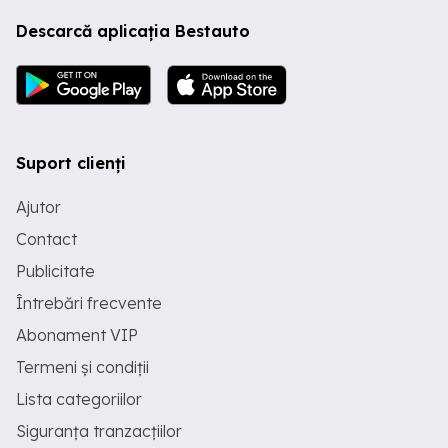
arata impecabil -Motorizare 3.0D 286 cp
Descarcă aplicația Bestauto
-127.000 km reali verificabili- 0 daune. -
Punte viratoare pe puntea spate, virează
20% -Piele Nappa pe bord pe volan si
scuane -Plafon negru -Virtual cockpit -
Jante R20 - anvelope iarna - Culoare-
Daytona Grey Pearl cea mai scumpă
culoare din catalog. -Sistem premium
audio Bang&Olufsen -Eleron sport
Suport clienți
actionat electric -Faruri MATRIX
(decupează mașina din față)+ stopuri
Ajutor
LED- semnalizare dinamică față - spate.
-Asistentă fază lunga schimbă de pe
Contact
fază lungă pe fază scurtă la detectarea
masinii din fată. -Distronic plus+ -Audi
Publicitate
Braking guard - franeaza in cazul unei
Întrebări frecvente
coliziuni frontale -Audi PRE Sense -Lane
Assist - asistenta banda -Asistenta
Abonament VIP
pietoni -Avertizare coborare - impiedica
iesirea din masina in cazul in care
Termeni și condiții
detecteaza un obstacol care vine din
spate 4 moduri de condus -Efficiency -
Lista categoriilor
Comfort -Auto -Dynamic -Individual -
Siguranța tranzacțiilor
Geamuri cu protectie termica -Oglinzi
Pliabile Electric -Scaune full electrice