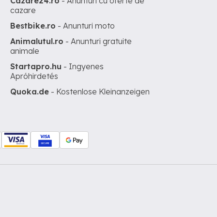
Cazare24.ro
- Anunturi cu oferte de
cazare
Bestbike.ro
- Anunturi moto
Animalutul.ro
- Anunturi gratuite
animale
Startapro.hu
- Ingyenes
Apróhirdetés
Quoka.de
- Kostenlose Kleinanzeigen