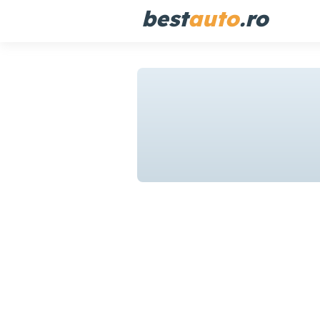
best
auto
.ro