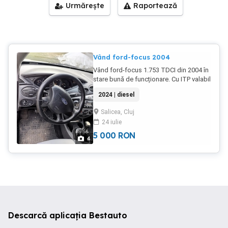
Urmărește
Raportează
Vând ford-focus 2004
Vând ford-focus 1.753 TDCI din 2004 în
stare bună de funcționare. Cu ITP valabil
pina anul viitor.
2024 | diesel
Salicea, Cluj
24 iulie
5 000
RON
4
Descarcă aplicația Bestauto