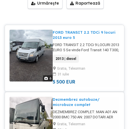
Urmărește
Raportează
FORD TRANSIT 2.2 TDCi 9 locuri
2013 euro 5
FORD TRANSIT 2.2 TDCi 9 LOCURI 2013
EURO 5 Se vinde Ford Transit 140 T300,
an fabricație 2013, ideal pentru
2013 | diesel
transport persoane, navetă muncitori,
curse speciale sau activități comerciale.
Gratia, Teleorman
Detalii tehnice: Motor 2.2 TDCi 103 kW
31 iulie
(140 CP) Euro 5 Cutie manuală 6 trepte 9
6
locuri (inclusiv șofer) Tracțiune față Aer
5 500
EUR
condiționat Geamuri fumurii Radio CD
original Ford Lungime mare, plafon înalt
Stare: Motor funcționează foarte bine
Dezmembrez autobuze/
Cutie și ambreiaj în stare bună Interior
microbuze complet
curat și întreținut Caroserie prezentabilă
DEZMEMBREZ COMPLET: MAN A01 AN
Acte la zi Kilometraj: 580.688 km
2000 BMC 750 AN: 2007 DOTARI AER
Dimensiuni: Lungime: 5.782 mm
CONDITIONAT IVECO DAILY 2008
Înălțime: 2.325 mm Masă maximă
Gratia, Teleorman
DOTARI AER CONDITIONAT RENAULT
autorizată: 3.025 kg Dotări: