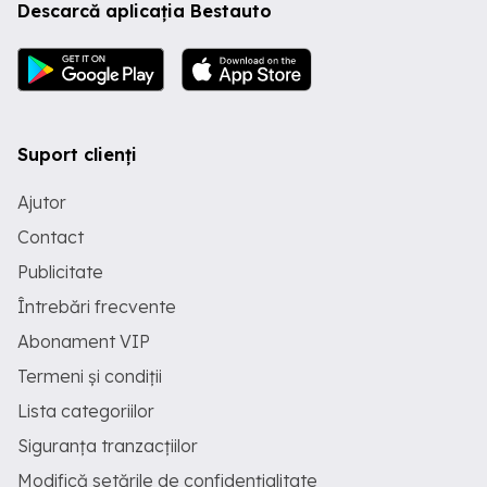
Descarcă aplicația Bestauto
12.500 negociabil Pentru detalii
suplimentare sau vizionare: telefon
mesaj privat.
Suport clienți
Ajutor
Contact
Publicitate
Întrebări frecvente
Abonament VIP
Termeni și condiții
Lista categoriilor
Siguranța tranzacțiilor
Modifică setările de confidențialitate