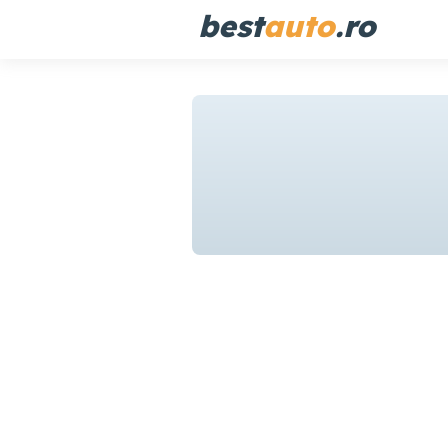
best
auto
.ro