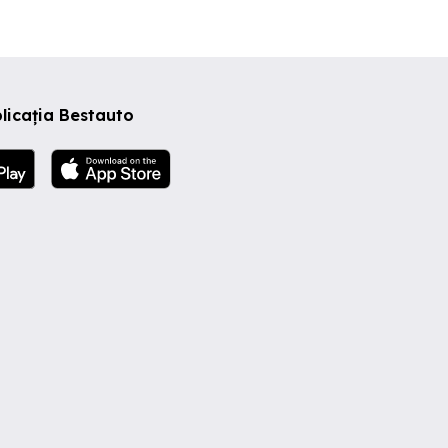
 de
licația Bestauto