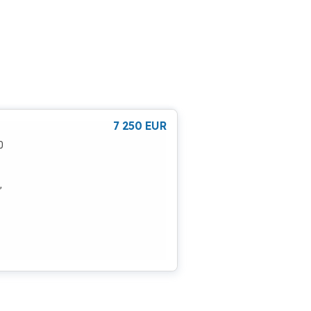
7 250
EUR
0
,
cutie
usiv
tru
e
ghts