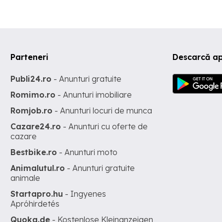
Mod ECO+ pentru consum redus ISOFIX pentru scaun copil Alarmă
fabrică 2 chei VIN: YV1FW73CDF1247512 zero756sase3sase441
Parteneri
Descarcă ap
Publi24.ro
- Anunturi gratuite
Romimo.ro
- Anunturi imobiliare
Romjob.ro
- Anunturi locuri de munca
Cazare24.ro
- Anunturi cu oferte de
cazare
Bestbike.ro
- Anunturi moto
Animalutul.ro
- Anunturi gratuite
animale
Startapro.hu
- Ingyenes
Apróhirdetés
Quoka.de
- Kostenlose Kleinanzeigen