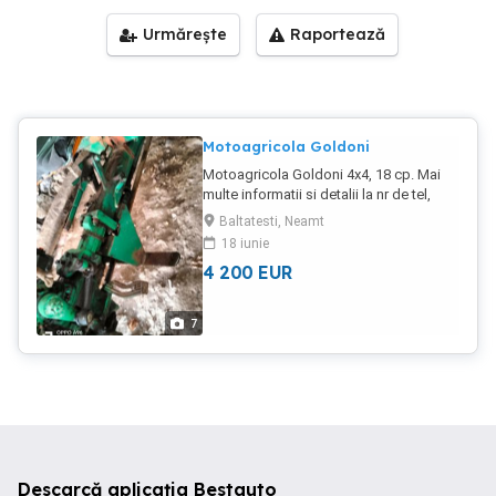
Urmărește
Raportează
Motoagricola Goldoni
Motoagricola Goldoni 4x4, 18 cp. Mai
multe informatii si detalii la nr de tel,
3923880034
Baltatesti, Neamt
18 iunie
4 200
EUR
7
Descarcă aplicația Bestauto