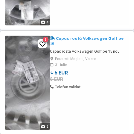
1
Capac roată Volkswagen Golf pe
1
15
Capac roată Volkswagen Golf pe 15 nou
Pausesti-Maglasi, Valcea
31 iulie
6 EUR
8 EUR
Telefon validat
1