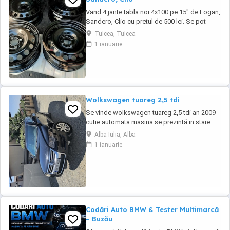
Vand 4 jante tabla noi 4x100 pe 15" de Logan,
Sandero, Clio cu pretul de 500 lei. Se pot
achizitiona doar din Tulcea, NU se trimit prin
Tulcea, Tulcea
curier.
1 ianuarie
Wolkswagen tuareg 2,5 tdi
Se vinde wolkswagen tuareg 2,5 tdi an 2009
cutie automata masina se prezintă in stare
buna de funcționare. NU O DAU LA SCHIMB
Alba Iulia, Alba
1 ianuarie
Codări Auto BMW & Tester Multimarcă
– Buzău