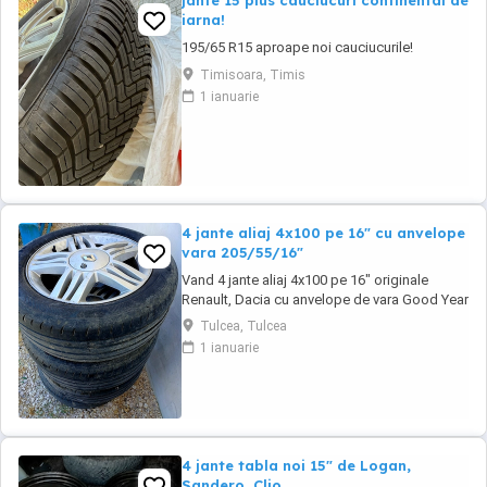
jante 15 plus cauciucuri continental de
iarna!
195/65 R15 aproape noi cauciucurile!
Timisoara, Timis
1 ianuarie
4 jante aliaj 4x100 pe 16" cu anvelope
vara 205/55/16"
Vand 4 jante aliaj 4x100 pe 16" originale
Renault, Dacia cu anvelope de vara Good Year
205/55/16" cu pretul de 1000 lei. Se pot
Tulcea, Tulcea
achizitiona doar din Tulcea, NU se pot trimite
1 ianuarie
prin curier.
4 jante tabla noi 15" de Logan,
Sandero, Clio