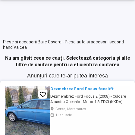
Piese si accesorii Baile Govora - Piese auto si accesorii second
hand Valcea
Nu am găsit ceea ce cauți.
Selectează categoria și alte
filtre de căutare pentru a eficientiza căutarea
Anunțuri care te-ar putea interesa
Dezmebrez Ford Focus facelift
Dezmembrez Ford Focus 2 (2008) - Culoare
Albastru Oceanic - Motor 1.8 TDCi (KKDA)
Vand piese din dezmembrarea unui Ford
Borsa, Maramures
Focus din anul 2008, motorizare 1.8 TDCi
1 ianuarie
(cod motor KKDA, 115 CP). Masina are
culoarea Albastru Oceanic, iar elementele de
caroserie se afla in stare buna. Elemente de
Caroserie ...