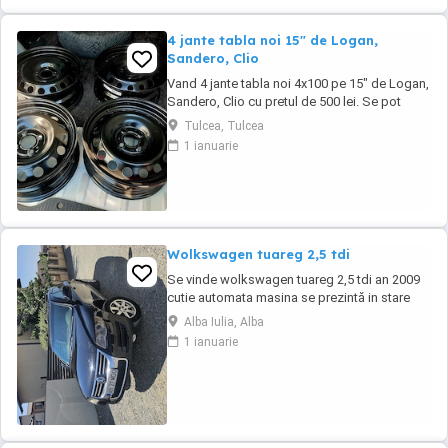
4 jante tabla noi 15" de Logan,
Sandero, Clio
Vand 4 jante tabla noi 4x100 pe 15" de Logan,
Sandero, Clio cu pretul de 500 lei. Se pot
achizitiona doar din Tulcea, NU se trimit prin
Tulcea, Tulcea
curier.
1 ianuarie
Wolkswagen tuareg 2,5 tdi
Se vinde wolkswagen tuareg 2,5 tdi an 2009
cutie automata masina se prezintă in stare
buna de funcționare. NU O DAU LA SCHIMB
Alba Iulia, Alba
1 ianuarie