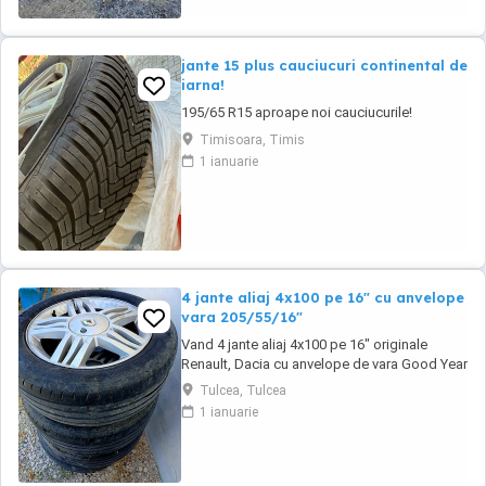
jante 15 plus cauciucuri continental de
iarna!
195/65 R15 aproape noi cauciucurile!
Timisoara, Timis
1 ianuarie
4 jante aliaj 4x100 pe 16" cu anvelope
vara 205/55/16"
Vand 4 jante aliaj 4x100 pe 16" originale
Renault, Dacia cu anvelope de vara Good Year
205/55/16" cu pretul de 1000 lei. Se pot
Tulcea, Tulcea
achizitiona doar din Tulcea, NU se pot trimite
1 ianuarie
prin curier.