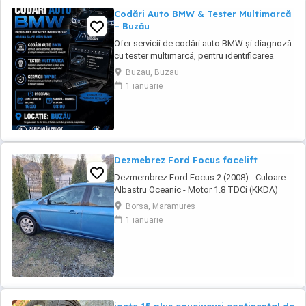
Codări Auto BMW & Tester Multimarcă
– Buzău
Ofer servicii de codări auto BMW și diagnoză
cu tester multimarcă, pentru identificarea
rapidă a problemelor și activarea diferitelor
Buzau, Buzau
funcții disponibile pe mașină. Servicii oferite:
1 ianuarie
Codări BMW (activare/dezactivare funcții)
Diagnoză completă cu tester multimarcă
Citire și ștergere erori Identificarea ...
Dezmebrez Ford Focus facelift
Dezmembrez Ford Focus 2 (2008) - Culoare
Albastru Oceanic - Motor 1.8 TDCi (KKDA)
Vand piese din dezmembrarea unui Ford
Borsa, Maramures
Focus din anul 2008, motorizare 1.8 TDCi
1 ianuarie
(cod motor KKDA, 115 CP). Masina are
culoarea Albastru Oceanic, iar elementele de
caroserie se afla in stare buna. Elemente de
Caroserie ...