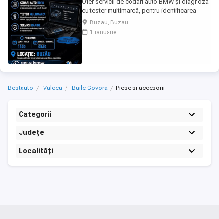
Ofer servicii de codări auto BMW și diagnoză
cu tester multimarcă, pentru identificarea
rapidă a problemelor și activarea diferitelor
Buzau, Buzau
funcții disponibile pe mașină. Servicii oferite:
1 ianuarie
Codări BMW (activare/dezactivare funcții)
Diagnoză completă cu tester multimarcă
Citire și ștergere erori Identificarea ...
Bestauto
Valcea
Baile Govora
Piese si accesorii
Categorii
Județe
Localități