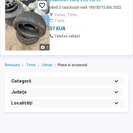
vând 2 cauciucuri vară 195/50:15 dot 2022
Varias, Timis
7 iulie
57 EUR
Telefon validat
1
Bestauto
Timis
Varias
Piese si accesorii
Categorii
Județe
Localități