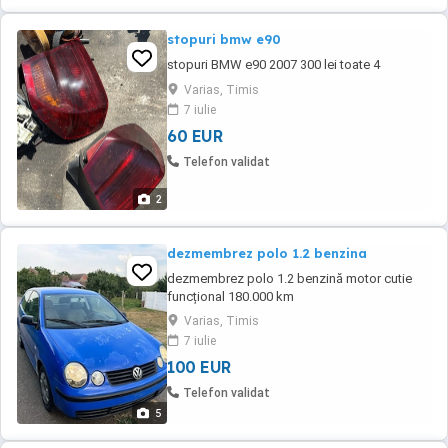
stopuri bmw e90
stopuri BMW e90 2007 300 lei toate 4
Varias, Timis
7 iulie
60 EUR
Telefon validat
2
dezmembrez polo 1.2 benzina
dezmembrez polo 1.2 benzină motor cutie
funcțional 180.000 km
Varias, Timis
7 iulie
100 EUR
Telefon validat
5