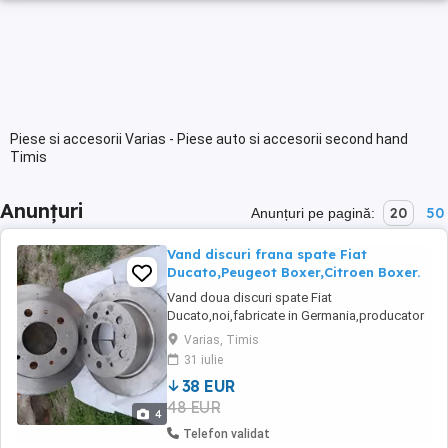
Piese si accesorii Varias - Piese auto si accesorii second hand
Timis
Anunțuri
20
50
Anunțuri pe pagină:
Vand discuri frana spate Fiat
Ducato,Peugeot Boxer,Citroen Boxer.
Vand doua discuri spate Fiat
Ducato,noi,fabricate in Germania,producator
ATE,discurile au o dimensiune de 29,5 cm. Au
Varias, Timis
stat de mai mult timp la mine in atelier.
31 iulie
38 EUR
48 EUR
4
Telefon validat