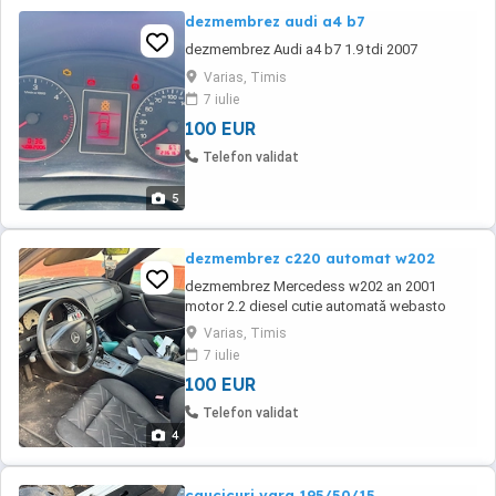
dezmembrez audi a4 b7
dezmembrez Audi a4 b7 1.9 tdi 2007
Varias, Timis
7 iulie
100 EUR
Telefon validat
5
dezmembrez c220 automat w202
dezmembrez Mercedess w202 an 2001
motor 2.2 diesel cutie automată webasto
dublu climatronic.
Varias, Timis
7 iulie
100 EUR
Telefon validat
4
caucicuri vara 195/50/15