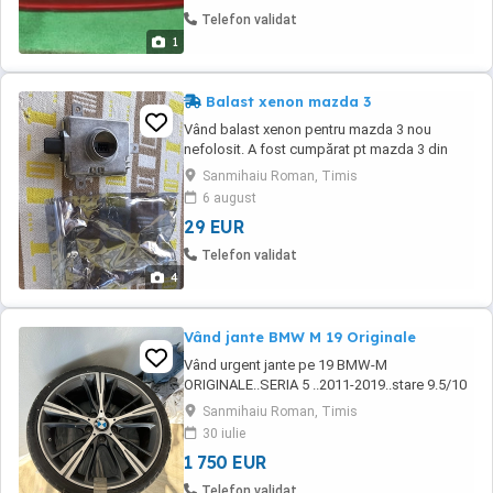
Telefon validat
1
Balast xenon mazda 3
Vând balast xenon pentru mazda 3 nou
nefolosit. A fost cumpărat pt mazda 3 din
2004 dar nu se potrivește la prinderi e mai mic
Sanmihaiu Roman, Timis
și nu ai cum sa îl prinzi de far, se pare ca e
6 august
pentru mazda 3 după 2010
29 EUR
Telefon validat
4
Vând jante BMW M 19 Originale
Vând urgent jante pe 19 BMW-M
ORIGINALE..SERIA 5 ..2011-2019..stare 9.5/10
aproape noi.
Sanmihaiu Roman, Timis
30 iulie
1 750 EUR
Telefon validat