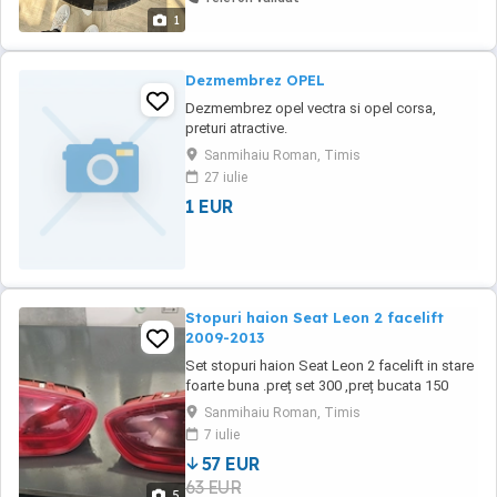
1
Dezmembrez OPEL
Dezmembrez opel vectra si opel corsa,
preturi atractive.
Sanmihaiu Roman, Timis
27 iulie
1 EUR
Stopuri haion Seat Leon 2 facelift
2009-2013
Set stopuri haion Seat Leon 2 facelift in stare
foarte buna .preț set 300 ,preț bucata 150
Sanmihaiu Roman, Timis
7 iulie
57 EUR
63 EUR
5