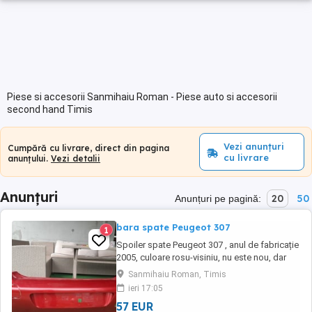
Piese si accesorii Sanmihaiu Roman - Piese auto si accesorii
second hand Timis
Vezi anunțuri
Cumpără cu livrare, direct din pagina
cu livrare
anunțului.
Vezi detalii
Anunțuri
20
50
Anunțuri pe pagină:
bara spate Peugeot 307
1
Spoiler spate Peugeot 307 , anul de fabricație
2005, culoare rosu-visiniu, nu este nou, dar
arata foarte bine
Sanmihaiu Roman, Timis
ieri 17:05
57 EUR