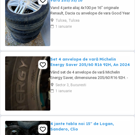
vara 205/55/16"
Vand 4 jante aliaj 4x100 pe 16" originale
Renault, Dacia cu anvelope de vara Good Year
205/55/16" cu pretul de 1000 lei. Se pot
Tulcea, Tulcea
achizitiona doar din Tulcea, NU se pot trimite
1 ianuarie
prin curier.
Set 4 anvelope de vară Michelin
Energy Saver 205/60 R16 92H, An 2024
Vând set de 4 anvelope de vară Michelin
Energy Saver, dimensiunea 205/60 R16 92H. -
DOT 3424 (fabricate în săptămâna 34 din
Sector 3, Bucuresti
2024) - Marcă premium Michelin - Profil în
1 ianuarie
stare foarte bună (conform fotografiilor) -
Fără tăieturi sau deteriorări vizibile - Se vând
doar ca set de 4 bucăți. Specificații: Marcă: ...
4 jante tabla noi 15" de Logan,
Sandero, Clio