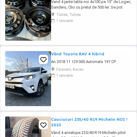
Vand 4 jante tabla noi 4x100 pe 15" de Logan,
Sandero, Clio cu pretul de 500 lei. Se pot
achizitiona doar din Tulcea, NU se trimit prin
Tulcea, Tulcea
curier.
1 ianuarie
Vând Toyota RAV 4 hibrid
An 2018.11 129 000 Automata 197 CP
Faraoani, Bacau
1 ianuarie
Cauciucuri 235/40 R19 Michelin NOI !
2023
Vând 4 anvelope 235/40 R19 Michelin pilot