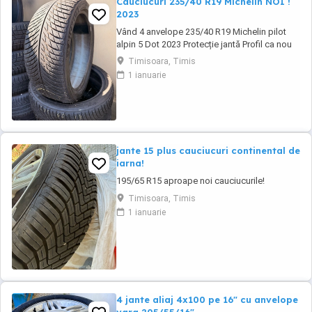
Cauciucuri 235/40 R19 Michelin NOI !
2023
Vând 4 anvelope 235/40 R19 Michelin pilot
alpin 5 Dot 2023 Protecție jantă Profil ca nou
Cauciucurile au fost folosite un sezon (2 luni)
Timisoara, Timis
Și de atunci stau în garaj (protejate de îngheț
1 ianuarie
și soare) Prețul unui cauciuc nou de acest
model pleacă de la 900 lei bucata. Eu le vând
pe toate 4 cu 1200 ...
jante 15 plus cauciucuri continental de
iarna!
195/65 R15 aproape noi cauciucurile!
Timisoara, Timis
1 ianuarie
4 jante aliaj 4x100 pe 16" cu anvelope