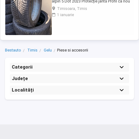
alpin 5 Dot 2023 Protecție jantă Profil ca nou
Cauciucurile au fost folosite un sezon (2 luni)
Timisoara, Timis
Și de atunci stau în garaj (protejate de îngheț
1 ianuarie
și soare) Prețul unui cauciuc nou de acest
model pleacă de la 900 lei bucata. Eu le vând
pe toate 4 cu 1200 ...
Bestauto
Timis
Gelu
Piese si accesorii
Categorii
Județe
Localități