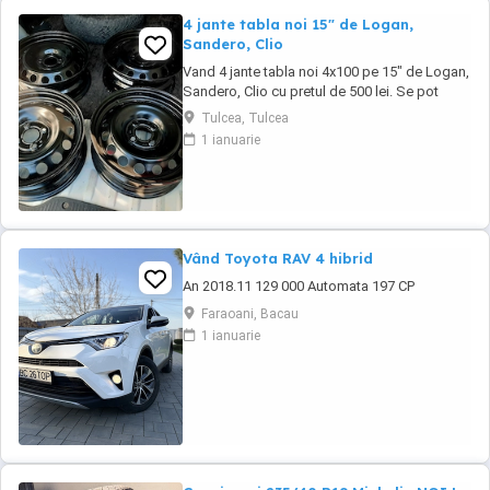
4 jante tabla noi 15" de Logan,
Sandero, Clio
Vand 4 jante tabla noi 4x100 pe 15" de Logan,
Sandero, Clio cu pretul de 500 lei. Se pot
achizitiona doar din Tulcea, NU se trimit prin
Tulcea, Tulcea
curier.
1 ianuarie
Vând Toyota RAV 4 hibrid
An 2018.11 129 000 Automata 197 CP
Faraoani, Bacau
1 ianuarie