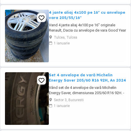
4 jante aliaj 4x100 pe 16" cu anvelope
vara 205/55/16"
Vand 4 jante aliaj 4x100 pe 16" originale
Renault, Dacia cu anvelope de vara Good Year
205/55/16" cu pretul de 1000 lei. Se pot
Tulcea, Tulcea
achizitiona doar din Tulcea, NU se pot trimite
1 ianuarie
prin curier.
Set 4 anvelope de vară Michelin
Energy Saver 205/60 R16 92H, An 2024
Vând set de 4 anvelope de vară Michelin
Energy Saver, dimensiunea 205/60 R16 92H. -
DOT 3424 (fabricate în săptămâna 34 din
Sector 3, Bucuresti
2024) - Marcă premium Michelin - Profil în
1 ianuarie
stare foarte bună (conform fotografiilor) -
Fără tăieturi sau deteriorări vizibile - Se vând
doar ca set de 4 bucăți. Specificații: Marcă: ...