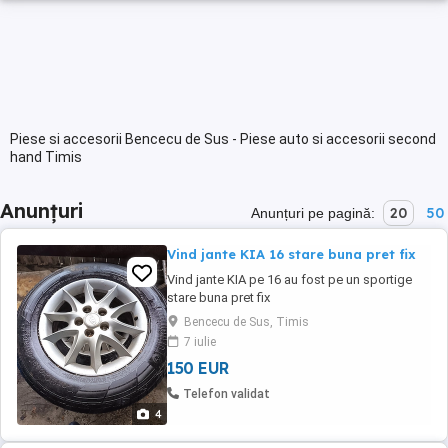
Piese si accesorii Bencecu de Sus - Piese auto si accesorii second
hand Timis
Anunțuri
20
50
Anunțuri pe pagină:
Vind jante KIA 16 stare buna pret fix
Vind jante KIA pe 16 au fost pe un sportige
stare buna pret fix
Bencecu de Sus, Timis
7 iulie
150 EUR
Telefon validat
4