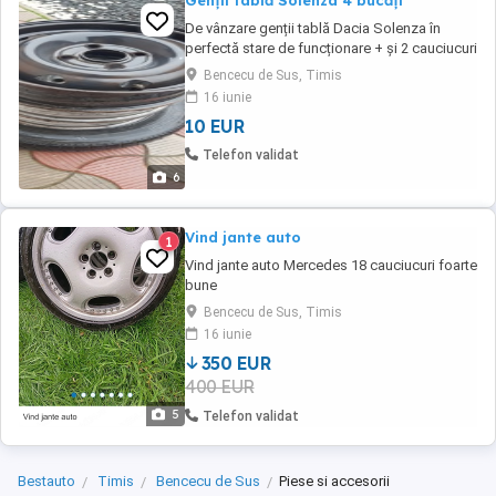
Genții tablă Solenza 4 bucăți
De vânzare genții tablă Dacia Solenza în
perfectă stare de funcționare + și 2 cauciucuri
bune... prețul este pe bucată 50 de lei
Bencecu de Sus, Timis
16 iunie
10 EUR
Telefon validat
6
Vind jante auto
1
Vind jante auto Mercedes 18 cauciucuri foarte
bune
Bencecu de Sus, Timis
16 iunie
350 EUR
400 EUR
5
Telefon validat
Bestauto
Timis
Bencecu de Sus
Piese si accesorii