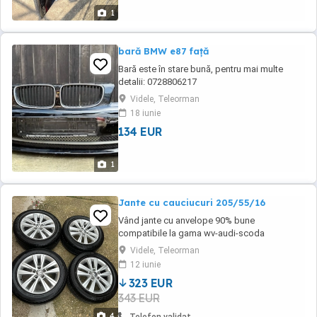
1
bară BMW e87 față
Bară este în stare bună, pentru mai multe
detalii: 0728806217
Videle, Teleorman
18 iunie
134 EUR
1
Jante cu cauciucuri 205/55/16
Vând jante cu anvelope 90% bune
compatibile la gama wv-audi-scoda
Videle, Teleorman
12 iunie
323 EUR
343 EUR
4