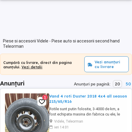
Piese si accesorii Videle - Piese auto si accesorii second hand
Teleorman
Vezi anunțuri
Cumpără cu livrare, direct din pagina
cu livrare
anunțului.
Vezi detalii
Anunțuri
20
50
Anunțuri pe pagină:
Vand 4 roti Duster 2018 4x4 all season
1
215/65/R16
Rotile sunt putin folosite, 3-4000 de km, a
fost echipata masina din fabrica cu ele, le
vand deoarece am trecut la jante de aliaj.
Videle, Teleorman
Anvelopele sunt marca Torque cu
ieri 14:01
urmatoarele specificatii: model TQ-HT701,