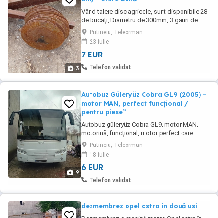
Vând talere disc agricole, sunt disponibile 28
de bucăți, Diametru de 300mm, 3 găuri de
prindere, sunt folosite dar inca sunt
Putineiu, Teleorman
funcționale fara fisuri sau alte daune inafară
23 iulie
de faptul că sunt ruginite. Pret :35 lei bucata,
7 EUR
negociabil
Telefon validat
3
Autobuz Güleryüz Cobra GL9 (2005) –
motor MAN, perfect funcțional /
pentru piese”
Autobuz güleryüz Cobra GL9, motor MAN,
motorină, funcțional, motor perfect care
pornește la sfert de cheie, parbriz nou
Putineiu, Teleorman
proaspăt montat. toate piesele disponibile
18 iulie
6 EUR
9
Telefon validat
dezmembrez opel astra in două usi