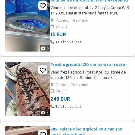
Scaune de autobuz in stare excelentă
Vând scaune de autobuz Güleryüz Cobra GL9
an 2005, sunt in stare bună fara tăieturi,
zgârieturi sau alte probleme. Le vând la
Putineiu, Teleorman
bucată cu 80 de lei bucata, am disponibile 34
27 iulie
de scaune si dacă vrea cineva să le ia pe
15 EUR
toate le las la 50 de lei bucata
Telefon validat
5
Freză agricolă .130 cm pentru tractor
Vând freză agricolă (rotavator) cu lățime de
lucru de 130 cm. Se vinde în starea din
fotografii. Cuțitele sunt prezente, prindere în 3
Putineiu, Teleorman
puncte și antrenare prin cardan (PTO).
24 iulie
Potrivită pentru tractoare mici și medii. Preț:
248 EUR
1.300 lei, negociabil.
Telefon validat
4
28x Talere disc agricol 300 mm (30
cm) – stare bună