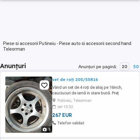
Piese si accesorii Putineiu - Piese auto si accesorii second hand
Teleorman
Anunțuri
20
50
Anunțuri pe pagină:
set de roți 205/55R16
Vând un set de 4 roți de aliaj pe 16inch,
cauciucuri de iarnă in stare bună. Preț
negociabil, se vând si la bucată
Putineiu, Teleorman
ieri 10:52
267 EUR
Telefon validat
5