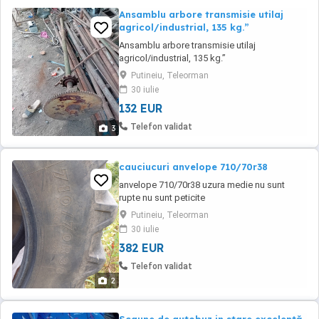
Ansamblu arbore transmisie utilaj
agricol/industrial, 135 kg.”
Ansamblu arbore transmisie utilaj
agricol/industrial, 135 kg.”
Putineiu, Teleorman
30 iulie
132 EUR
Telefon validat
3
cauciucuri anvelope 710/70r38
anvelope 710/70r38 uzura medie nu sunt
rupte nu sunt peticite
Putineiu, Teleorman
30 iulie
382 EUR
Telefon validat
2