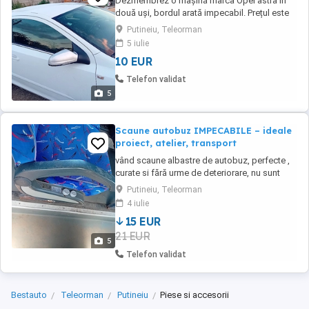
Dezmembrez o mașină marca Opel astra în
două uși, bordul arată impecabil. Prețul este
negociabil pentru fiecare piesă in parte
Putineiu, Teleorman
5 iulie
10 EUR
Telefon validat
5
Scaune autobuz IMPECABILE – ideale
proiect, atelier, transport
vând scaune albastre de autobuz, perfecte ,
curate si fără urme de deteriorare, nu sunt
rupte si sunt perfecte pentru a fi folosite, sunt
Putineiu, Teleorman
34 de scaune in total. prețul este negociabil.
4 iulie
80 de lei bucata, le vând urgent, stoc limitat
15 EUR
21 EUR
5
Telefon validat
Bestauto
Teleorman
Putineiu
Piese si accesorii