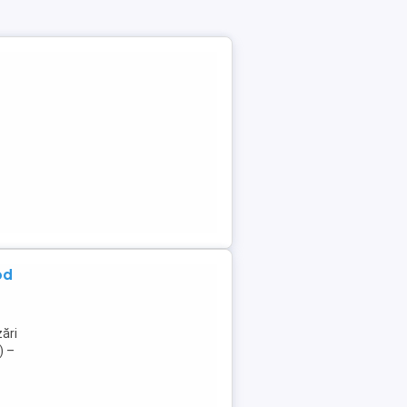
od
ări
) –