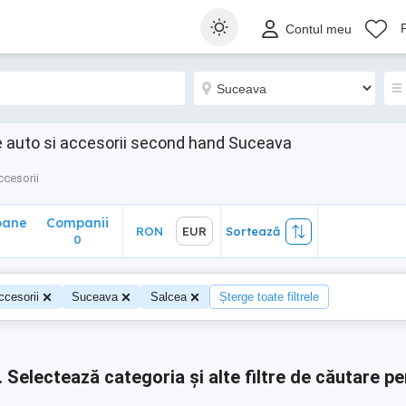
ane
Companii
RON
EUR
Sortează
Contul meu
0
se auto si accesorii second hand Suceava
ccesorii
oane
Companii
RON
EUR
Sortează
0
0
ccesorii
Suceava
Salcea
Șterge toate filtrele
.
Selectează categoria și alte filtre de căutare pe