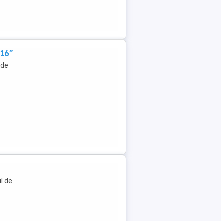
/16"
 de
l de