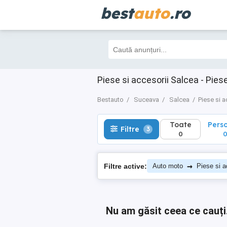
best
auto
.ro
Toate
Perso
Filtre
3
0
0
Piese si accesorii Salcea - Pie
Bestauto
Suceava
Salcea
Piese si a
Toate
Pers
Filtre
3
0
→
Filtre active:
Auto moto
Piese si a
Nu am găsit ceea ce cauți