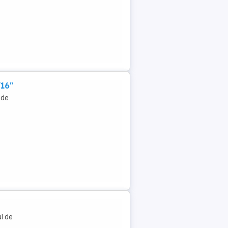
/16"
 de
l de