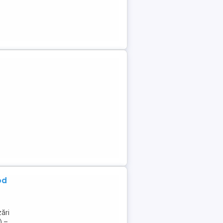
od
ări
) –