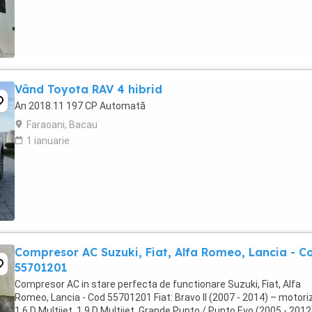
Vând Toyota RAV 4 hibrid
An 2018.11 197 CP Automată
Faraoani, Bacau
1 ianuarie
Compresor AC Suzuki, Fiat, Alfa Romeo, Lancia - C
55701201
Compresor AC in stare perfecta de functionare Suzuki, Fiat, Alfa
Romeo, Lancia - Cod 55701201 Fiat: Bravo II (2007 - 2014) – motoriz
1.6 D Multijet, 1.9 D Multijet. Grande Punto / Punto Evo (2005 - 2012